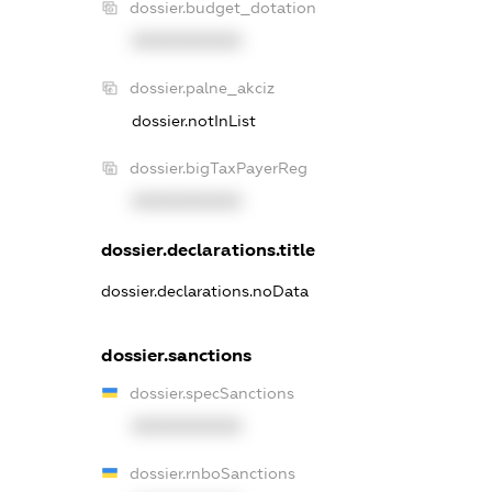
dossier.budget_dotation
XXXXXXXXXX
dossier.palne_akciz
dossier.notInList
dossier.bigTaxPayerReg
XXXXXXXXXX
dossier.declarations.title
dossier.declarations.noData
dossier.sanctions
dossier.specSanctions
XXXXXXXXXX
dossier.rnboSanctions