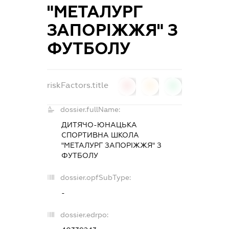
"МЕТАЛУРГ
ЗАПОРІЖЖЯ" З
ФУТБОЛУ
riskFactors.title
0
0
0
dossier.fullName:
ДИТЯЧО-ЮНАЦЬКА
СПОРТИВНА ШКОЛА
"МЕТАЛУРГ ЗАПОРІЖЖЯ" З
ФУТБОЛУ
dossier.opfSubType:
-
dossier.edrpo: