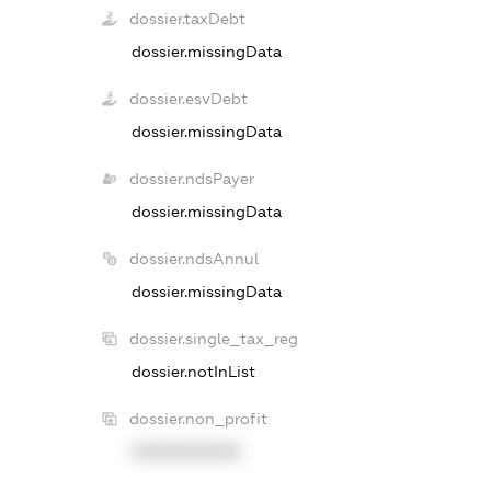
dossier.taxDebt
dossier.missingData
dossier.esvDebt
dossier.missingData
dossier.ndsPayer
dossier.missingData
dossier.ndsAnnul
dossier.missingData
dossier.single_tax_reg
dossier.notInList
dossier.non_profit
XXXXXXXXXX