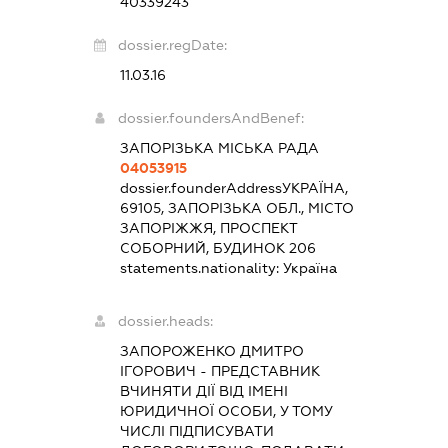
40339243
dossier.regDate:
11.03.16
dossier.foundersAndBenef:
ЗАПОРІЗЬКА МІСЬКА РАДА
04053915
dossier.founderAddress
УКРАЇНА,
69105, ЗАПОРІЗЬКА ОБЛ., МІСТО
ЗАПОРІЖЖЯ, ПРОСПЕКТ
СОБОРНИЙ, БУДИНОК 206
statements.nationality:
Україна
dossier.heads:
ЗАПОРОЖЕНКО ДМИТРО
ІГОРОВИЧ
-
ПРЕДСТАВНИК
ВЧИНЯТИ ДІЇ ВІД ІМЕНІ
ЮРИДИЧНОЇ ОСОБИ, У ТОМУ
ЧИСЛІ ПІДПИСУВАТИ