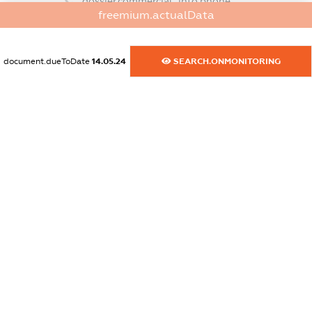
dossier.commercial_info.phone
freemium.actualData
XXXXXXXXXX
dossier.commercial_info.fax
document.dueToDate
14.05.24
SEARCH.ONMONITORING
XXXXXXXXXX
dossier.commercial_info.email
XXXXXXXXXX
dossier.commercial_info.website
XXXXXXXXXX
dossier.commercial_info.activity
XXXXXXXXXX
freemium.exampleText_1
freemium.exampleText_2
freemium.anonymousPerSearch2