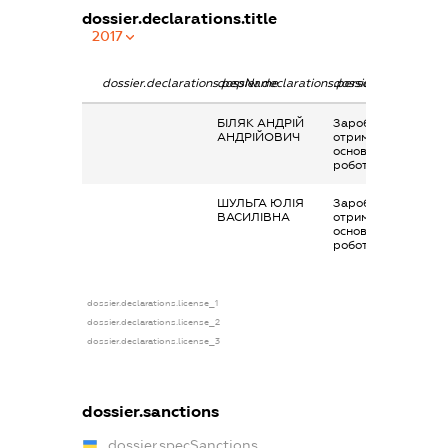
dossier.declarations.title
2017
dossier.declarations.pepName
dossier.declarations.personName
dossier.declaration
БІЛЯК АНДРІЙ
Заробітна плата
АНДРІЙОВИЧ
отримана за
основним місцем
роботи
ШУЛЬГА ЮЛІЯ
Заробітна плата
ВАСИЛІВНА
отримана за
основним місцем
роботи
dossier.declarations.license_1
dossier.declarations.license_2
dossier.declarations.license_3
dossier.sanctions
dossier.specSanctions