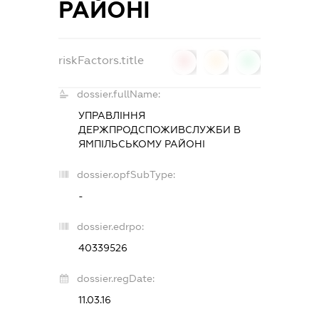
РАЙОНІ
riskFactors.title
0
0
0
dossier.fullName:
УПРАВЛІННЯ
ДЕРЖПРОДСПОЖИВСЛУЖБИ В
ЯМПІЛЬСЬКОМУ РАЙОНІ
dossier.opfSubType:
-
dossier.edrpo:
40339526
dossier.regDate:
11.03.16