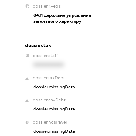
dossier.kveds:
84.11
державне управління
загального характеру
dossier.tax
dossier.staff
XXXXXXXXXX
dossier.taxDebt
dossier.missingData
dossier.esvDebt
dossier.missingData
dossier.ndsPayer
dossier.missingData