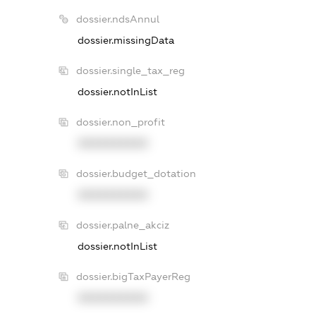
dossier.ndsAnnul
dossier.missingData
dossier.single_tax_reg
dossier.notInList
dossier.non_profit
XXXXXXXXXX
dossier.budget_dotation
XXXXXXXXXX
dossier.palne_akciz
dossier.notInList
dossier.bigTaxPayerReg
XXXXXXXXXX