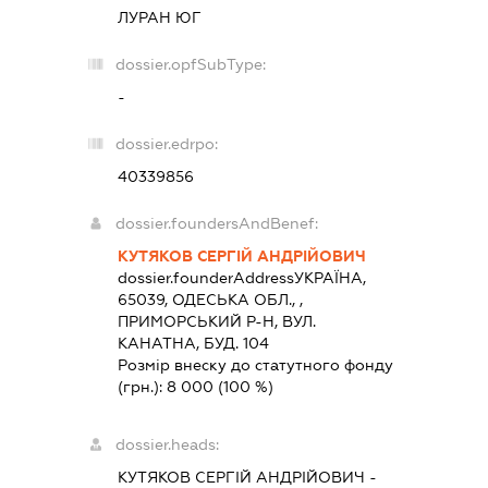
ЛУРАН ЮГ
dossier.opfSubType:
-
dossier.edrpo:
40339856
dossier.foundersAndBenef:
КУТЯКОВ СЕРГІЙ АНДРІЙОВИЧ
dossier.founderAddress
УКРАЇНА,
65039, ОДЕСЬКА ОБЛ., ,
ПРИМОРСЬКИЙ Р-Н, ВУЛ.
КАНАТНА, БУД. 104
Розмір внеску до статутного фонду
(грн.):
8 000
(100 %)
dossier.heads:
КУТЯКОВ СЕРГІЙ АНДРІЙОВИЧ
-