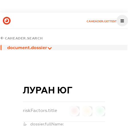
CAHEADER.GETTEST
CAHEADER.SEARCH
document.dossier
ЛУРАН ЮГ
riskFactors.title
0
0
0
dossier.fullName: