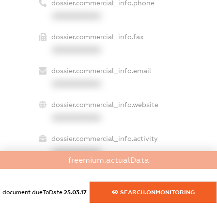
dossier.commercial_info.phone
XXXXXXXXXX
dossier.commercial_info.fax
XXXXXXXXXX
dossier.commercial_info.email
XXXXXXXXXX
dossier.commercial_info.website
XXXXXXXXXX
dossier.commercial_info.activity
XXXXXXXXXX
freemium.actualData
document.dueToDate
25.03.17
SEARCH.ONMONITORING
freemium.exampleText_1
freemium.exampleText_2
freemium.anonymousPerSearch2