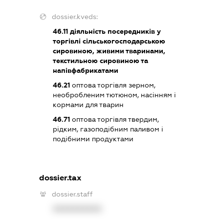
dossier.kveds:
46.11
діяльність посередників у
торгівлі сільськогосподарською
сировиною, живими тваринами,
текстильною сировиною та
напівфабрикатами
46.21
оптова торгівля зерном,
необробленим тютюном, насінням і
кормами для тварин
46.71
оптова торгівля твердим,
рідким, газоподібним паливом і
подібними продуктами
dossier.tax
dossier.staff
XXXXXXXXXX