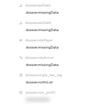
dossier.taxDebt
dossier.missingData
dossier.esvDebt
dossier.missingData
dossier.ndsPayer
dossier.missingData
dossier.ndsAnnul
dossier.missingData
dossier.single_tax_reg
dossier.notInList
dossier.non_profit
XXXXXXXXXX