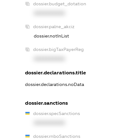
dossier.budget_dotation
XXXXXXXXXX
dossier.palne_akciz
dossier.notInList
dossier.bigTaxPayerReg
XXXXXXXXXX
dossier.declarations.title
dossier.declarations.noData
dossier.sanctions
dossier.specSanctions
XXXXXXXXXX
dossier.rnboSanctions