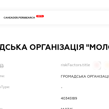
BETA
CAHEADER.PERSSEARCH
ДСЬКА ОРГАНІЗАЦІЯ "МОЛ
riskFactors.title
0
0
me:
ГРОМАДСЬКА ОРГАНІЗАЦІ
bType:
-
40345189
e: