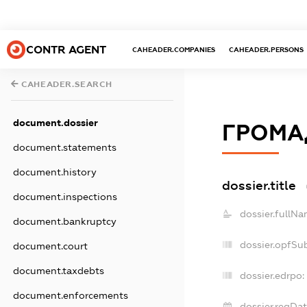
CONTR AGENT
CAHEADER.COMPANIES
CAHEADER.PERSONS
CAHEADER.SEARCH
document.dossier
ГРОМА
document.statements
document.history
dossier.title
document.inspections
dossier.fullNa
document.bankruptcy
dossier.opfSu
document.court
document.taxdebts
dossier.edrpo:
document.enforcements
dossier.regDat