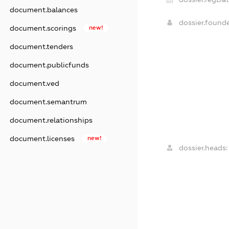
document.balances
dossier.found
document.scorings
new!
document.tenders
document.publicfunds
document.ved
document.semantrum
document.relationships
document.licenses
new!
dossier.heads: