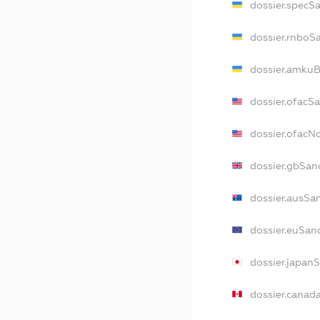
dossier.specS
dossier.rnboS
dossier.amkuB
dossier.ofacS
dossier.ofac
dossier.gbSan
dossier.ausSa
dossier.euSan
dossier.japan
dossier.canad