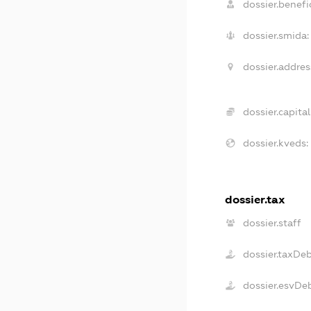
dossier.benefic
dossier.smida:
dossier.addres
dossier.capital
dossier.kveds:
dossier.tax
dossier.staff
dossier.taxDe
dossier.esvDe