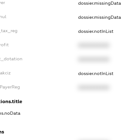
yer
dossier.missingData
nul
dossier.missingData
_tax_reg
dossier.notInList
ofit
XXXXXXXXXX
t_dotation
XXXXXXXXXX
akciz
dossier.notInList
xPayerReg
XXXXXXXXXX
ions.title
ons.noData
ns