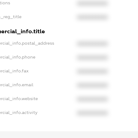
tions
XXXXXXXXXX
n_reg_title
XXXXXXXXXX
rcial_info.title
rcial_info.postal_address
XXXXXXXXXX
rcial_info.phone
XXXXXXXXXX
rcial_info.fax
XXXXXXXXXX
rcial_info.email
XXXXXXXXXX
rcial_info.website
XXXXXXXXXX
cial_info.activity
XXXXXXXXXX