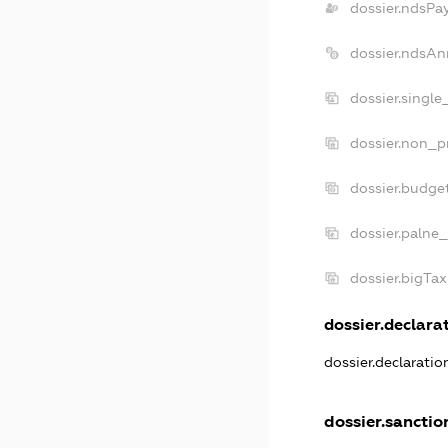
dossier.ndsPa
dossier.ndsAn
dossier.single
dossier.non_pr
dossier.budge
dossier.palne_
dossier.bigTa
dossier.declarat
dossier.declarati
dossier.sanctio