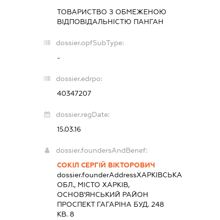
ТОВАРИСТВО З ОБМЕЖЕНОЮ
ВІДПОВІДАЛЬНІСТЮ
ПАНГАН
dossier.opfSubType:
-
dossier.edrpo:
40347207
dossier.regDate:
15.03.16
dossier.foundersAndBenef:
СОКІЛ СЕРГІЙ ВІКТОРОВИЧ
dossier.founderAddress
ХАРКІВСЬКА
ОБЛ., МІСТО ХАРКІВ,
ОСНОВ'ЯНСЬКИЙ РАЙОН
ПРОСПЕКТ ГАГАРІНА БУД. 248
КВ. 8