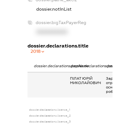
dossier.notInList
dossier.bigTaxPayerReg
XXXXXXXXXX
dossier.declarations.title
2018
dossier.declarations.pepName
dossier.declarations.personName
dossier.declaratio
ПІЛАТ ЮРІЙ
Заробітна плата
МИКОЛАЙОВИЧ
отримана за
основним місцем
роботи
dossier.declarations.license_1
dossier.declarations.license_2
dossier.declarations.license_3