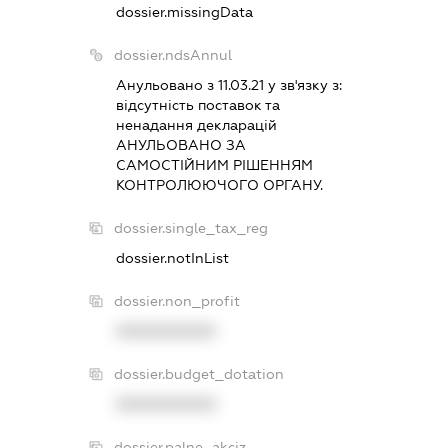
dossier.missingData
dossier.ndsAnnul
Анульовано з 11.03.21 у зв'язку з:
вiдсутнiсть поставок та
ненадання декларацiй
АНУЛЬОВАНО ЗА
САМОСТIЙНИМ РIШЕННЯМ
КОНТРОЛЮЮЧОГО ОРГАНУ.
dossier.single_tax_reg
dossier.notInList
dossier.non_profit
XXXXXXXXXX
dossier.budget_dotation
XXXXXXXXXX
dossier.palne_akciz