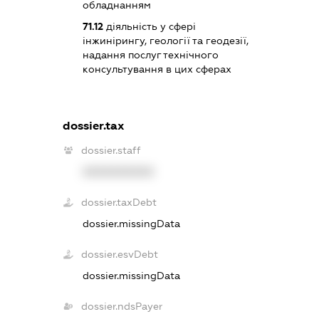
обладнанням
71.12
діяльність у сфері
інжинірингу, геології та геодезії,
надання послуг технічного
консультування в цих сферах
dossier.tax
dossier.staff
XXXXXXXXXX
dossier.taxDebt
dossier.missingData
dossier.esvDebt
dossier.missingData
dossier.ndsPayer