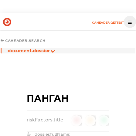
CAHEADER.GETTEST
CAHEADER.SEARCH
document.dossier
ПАНГАН
riskFactors.title
0
0
0
dossier.fullName: