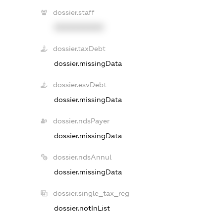
dossier.staff
XXXXXXXXXX
dossier.taxDebt
dossier.missingData
dossier.esvDebt
dossier.missingData
dossier.ndsPayer
dossier.missingData
dossier.ndsAnnul
dossier.missingData
dossier.single_tax_reg
dossier.notInList