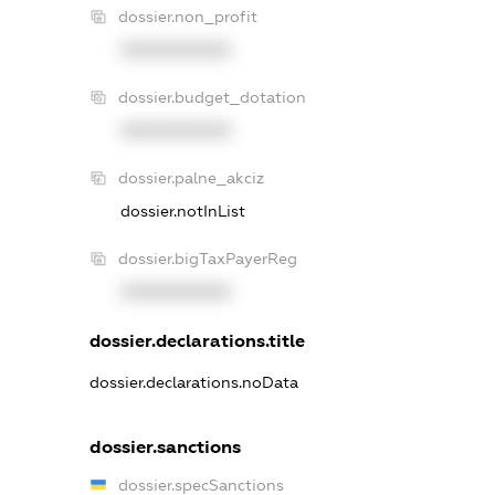
dossier.non_profit
XXXXXXXXXX
dossier.budget_dotation
XXXXXXXXXX
dossier.palne_akciz
dossier.notInList
dossier.bigTaxPayerReg
XXXXXXXXXX
dossier.declarations.title
dossier.declarations.noData
dossier.sanctions
dossier.specSanctions