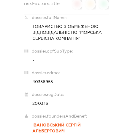
riskFactors.title
0
0
0
dossier.fullName:
ТОВАРИСТВО З ОБМЕЖЕНОЮ
ВІДПОВІДАЛЬНІСТЮ "МОРСЬКА
СЕРВІСНА КОМПАНІЯ"
dossier.opfSubType:
-
dossier.edrpo:
40356955
dossier.regDate:
20.03.16
dossier.foundersAndBenef:
ІВАНОВСЬКИЙ СЕРГІЙ
АЛЬБЕРТОВИЧ