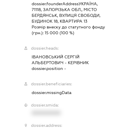
dossier.founderAddress
УКРАЇНА,
71118, ЗАПОРІЗЬКА ОБЛ., МІСТО
БЕРДЯНСЬК, ВУЛИЦЯ СВОБОДИ,
БУДИНОК 18, КВАРТИРА 13
Розмір внеску до статутного фонду
(грн.):
15 000
(100 %)
dossier.heads:
ІВАНОВСЬКИЙ СЕРГІЙ
АЛЬБЕРТОВИЧ
-
КЕРІВНИК
dossier.position -
dossier.beneficiaries:
dossier.missingData
dossier.smida:
XXXXXXXXXX
dossier.address: