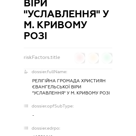
ВІРИ
"УСЛАВЛЕННЯ" У
М. КРИВОМУ
РОЗІ
riskFactors.title
0
0
0
dossier.fullName:
РЕЛІГІЙНА ГРОМАДА ХРИСТИЯН
ЄВАНГЕЛЬСЬКОЇ ВІРИ
"УСЛАВЛЕННЯ" У М. КРИВОМУ РОЗІ
dossier.opfSubType:
-
dossier.edrpo: