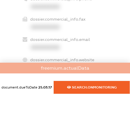
XXXXXXXXXX
dossier.commercial_info.fax
XXXXXXXXXX
dossier.commercial_info.email
XXXXXXXXXX
dossier.commercial_info.website
XXXXXXXXXX
freemium.actualData
dossier.commercial_info.activity
document.dueToDate
25.03.17
SEARCH.ONMONITORING
XXXXXXXXXX
freemium.exampleText_1
freemium.exampleText_2
freemium.anonymousPerSearch2