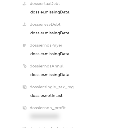
dossier.taxDebt
dossier.missingData
dossier.esvDebt
dossier.missingData
dossier.ndsPayer
dossier.missingData
dossier.ndsAnnul
dossier.missingData
dossier.single_tax_reg
dossier.notInList
dossier.non_profit
XXXXXXXXXX