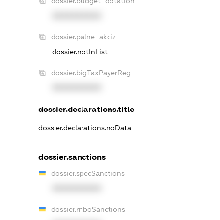
dossier.budget_dotation
XXXXXXXXXX
dossier.palne_akciz
dossier.notInList
dossier.bigTaxPayerReg
XXXXXXXXXX
dossier.declarations.title
dossier.declarations.noData
dossier.sanctions
dossier.specSanctions
XXXXXXXXXX
dossier.rnboSanctions