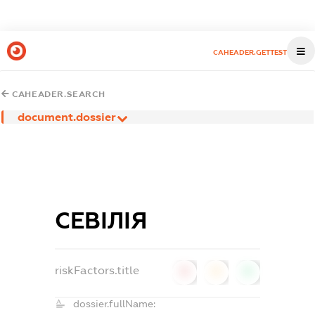
CAHEADER.GETTEST
CAHEADER.SEARCH
document.dossier
СЕВІЛІЯ
riskFactors.title
0
0
0
dossier.fullName: