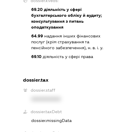
dossier.kveds:
69.20
діяльність у сфері
бухгалтерського обліку й аудиту;
консультування з питань
оподаткування
64.99
надання інших фінансових
послуг (крім страхування та
пенсійного забезпечення), н. в. і. у.
69.10
діяльність у сфері права
dossier.tax
dossier.staff
XXXXXXXXXX
dossier.taxDebt
dossier.missingData