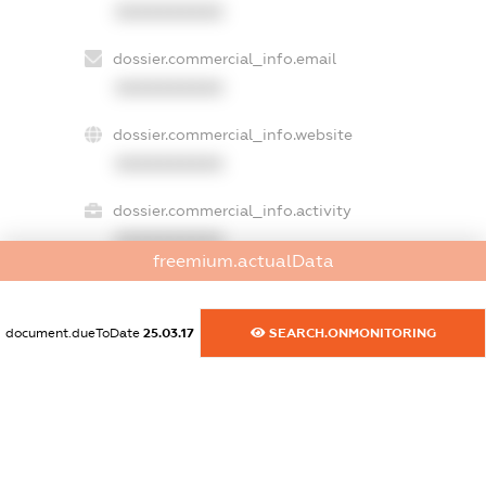
XXXXXXXXXX
dossier.commercial_info.email
XXXXXXXXXX
dossier.commercial_info.website
XXXXXXXXXX
dossier.commercial_info.activity
XXXXXXXXXX
freemium.actualData
document.dueToDate
25.03.17
SEARCH.ONMONITORING
freemium.exampleText_1
freemium.exampleText_2
freemium.anonymousPerSearch2
FREEMIUM.DETAILS
FREEMIUM.REGISTER