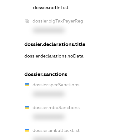
dossier.notInList
dossier.bigTaxPayerReg
XXXXXXXXXX
dossier.declarations.title
dossier.declarations.noData
dossier.sanctions
dossier.specSanctions
XXXXXXXXXX
dossier.rnboSanctions
XXXXXXXXXX
dossier.amkuBlackList
XXXXXXXXXX