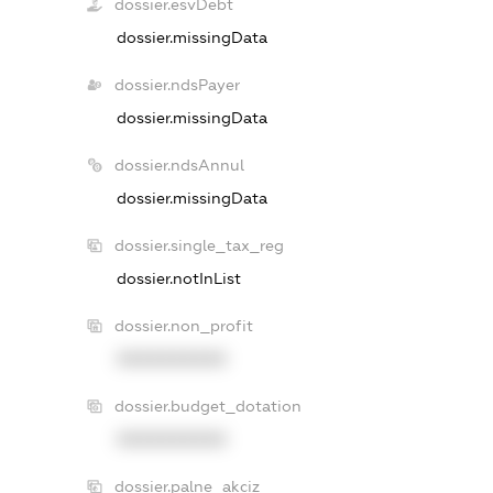
dossier.esvDebt
dossier.missingData
dossier.ndsPayer
dossier.missingData
dossier.ndsAnnul
dossier.missingData
dossier.single_tax_reg
dossier.notInList
dossier.non_profit
XXXXXXXXXX
dossier.budget_dotation
XXXXXXXXXX
dossier.palne_akciz