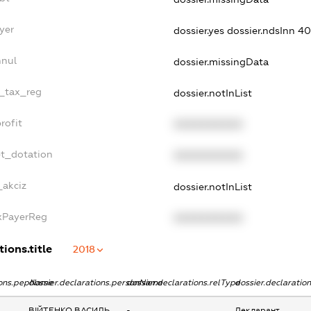
yer
dossier.yes
dossier.ndsInn 
nnul
dossier.missingData
e_tax_reg
dossier.notInList
rofit
XXXXXXXXXX
et_dotation
XXXXXXXXXX
_akciz
dossier.notInList
axPayerReg
XXXXXXXXXX
ions.title
2018
tions.pepName
dossier.declarations.personName
dossier.declarations.relType
dossier.declaratio
ВІЙТЕНКО ВАСИЛЬ
-
Декларант