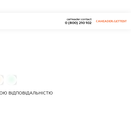
caHeader.contact
CAHEADER.GETTEST
0 (800) 210 102
0
0
ОЮ ВІДПОВІДАЛЬНІСТЮ