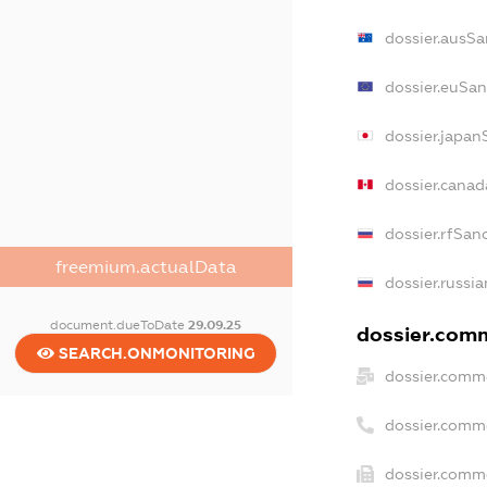
dossier.ausSa
dossier.euSan
dossier.japan
dossier.cana
dossier.rfSan
freemium.actualData
dossier.russia
document.dueToDate
29.09.25
dossier.comm
SEARCH.ONMONITORING
dossier.comme
dossier.comm
dossier.comme