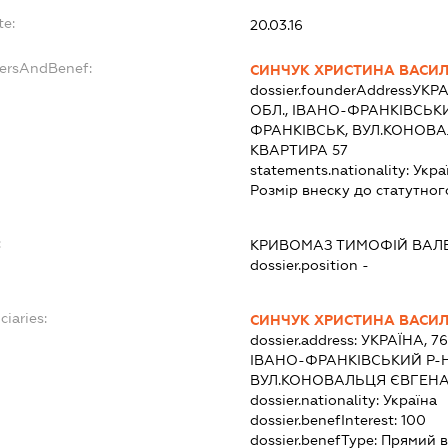
te:
20.03.16
dersAndBenef:
СИНЧУК ХРИСТИНА ВАСИЛ
dossier.founderAddress
УКРА
ОБЛ., ІВАНО-ФРАНКІВСЬКИ
ФРАНКІВСЬК, ВУЛ.КОНОВА
КВАРТИРА 57
statements.nationality:
Укра
Розмір внеску до статутног
:
КРИВОМАЗ ТИМОФІЙ ВАЛ
dossier.position -
ciaries:
СИНЧУК ХРИСТИНА ВАСИЛ
dossier.address:
УКРАЇНА, 7
ІВАНО-ФРАНКІВСЬКИЙ Р-Н
ВУЛ.КОНОВАЛЬЦЯ ЄВГЕНА,
dossier.nationality:
Україна
dossier.benefInterest:
100
dossier.benefType:
Прямий в