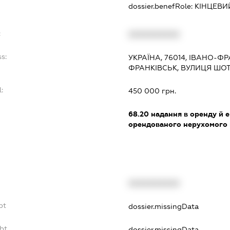
dossier.benefRole:
КІНЦЕВИ
:
XXXXXXXXXX
s:
УКРАЇНА, 76014, ІВАНО-Ф
ФРАНКІВСЬК, ВУЛИЦЯ ШОТ
:
450 000 грн.
68.20
надання в оренду й е
орендованого нерухомого
XXXXXXXXXX
bt
dossier.missingData
bt
dossier.missingData