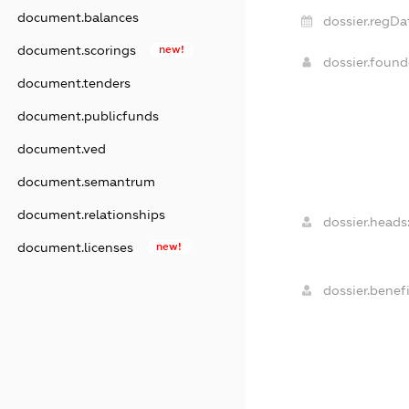
document.balances
dossier.regDa
document.scorings
new!
dossier.foun
document.tenders
document.publicfunds
document.ved
document.semantrum
document.relationships
dossier.heads
document.licenses
new!
dossier.benefi