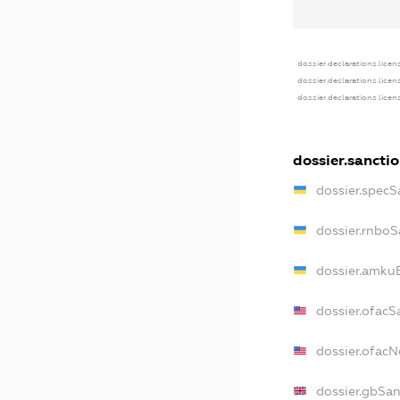
dossier.declarations.licen
dossier.declarations.licen
dossier.declarations.licen
dossier.sancti
dossier.specS
dossier.rnboS
dossier.amkuB
dossier.ofacS
dossier.ofac
dossier.gbSan