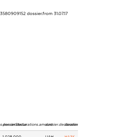
403580909152
dossier.from 31.07.17
ns.personStatus
dossier.declarations.amount
dossier.declarations.currency
dossier.declarations.source
1 028 000
UAH
НАЗК