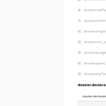
dossier.ndsPa
dossier.ndsA
dossier.singl
dossier.non_p
dossier.budg
dossier.palne
dossier.bigT
dossier.declarat
dossier.declara