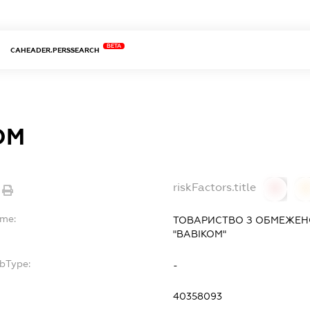
BETA
CAHEADER.PERSSEARCH
ОМ
riskFactors.title
0
ame:
ТОВАРИСТВО З ОБМЕЖЕН
"ВАВІКОМ"
ubType:
-
40358093