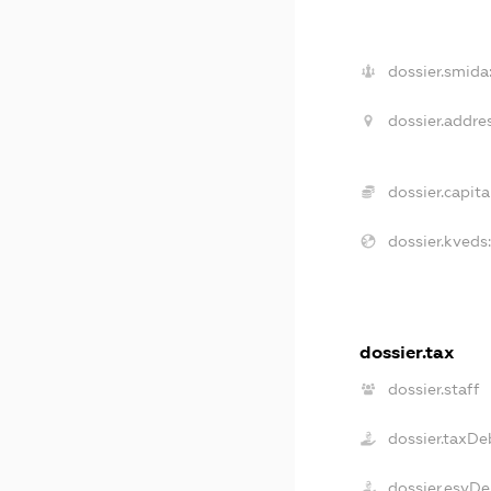
dossier.smida
dossier.addres
dossier.capital
dossier.kveds:
dossier.tax
dossier.staff
dossier.taxDe
dossier.esvDe