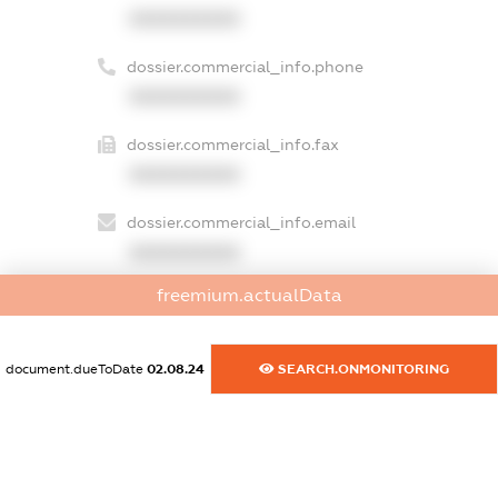
XXXXXXXXXX
dossier.commercial_info.phone
XXXXXXXXXX
dossier.commercial_info.fax
XXXXXXXXXX
dossier.commercial_info.email
XXXXXXXXXX
freemium.actualData
dossier.commercial_info.website
XXXXXXXXXX
document.dueToDate
02.08.24
SEARCH.ONMONITORING
dossier.commercial_info.activity
XXXXXXXXXX