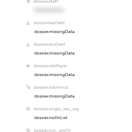
dossier.staff
XXXXXXXXXX
dossier.taxDebt
dossier.missingData
dossier.esvDebt
dossier.missingData
dossier.ndsPayer
dossier.missingData
dossier.ndsAnnul
dossier.missingData
dossier.single_tax_reg
dossier.notInList
dossier.non_profit