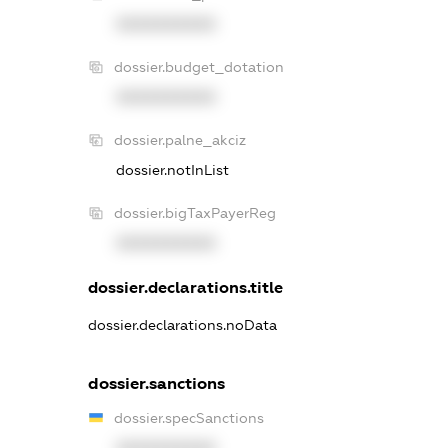
XXXXXXXXXX
dossier.budget_dotation
XXXXXXXXXX
dossier.palne_akciz
dossier.notInList
dossier.bigTaxPayerReg
XXXXXXXXXX
dossier.declarations.title
dossier.declarations.noData
dossier.sanctions
dossier.specSanctions
XXXXXXXXXX