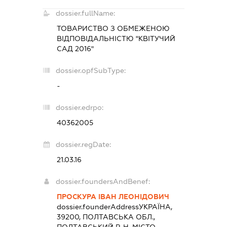
dossier.fullName:
ТОВАРИСТВО З ОБМЕЖЕНОЮ
ВІДПОВІДАЛЬНІСТЮ "КВІТУЧИЙ
САД 2016"
dossier.opfSubType:
-
dossier.edrpo:
40362005
dossier.regDate:
21.03.16
dossier.foundersAndBenef:
ПРОСКУРА ІВАН ЛЕОНІДОВИЧ
dossier.founderAddress
УКРАЇНА,
39200, ПОЛТАВСЬКА ОБЛ.,
ПОЛТАВСЬКИЙ Р-Н, МІСТО