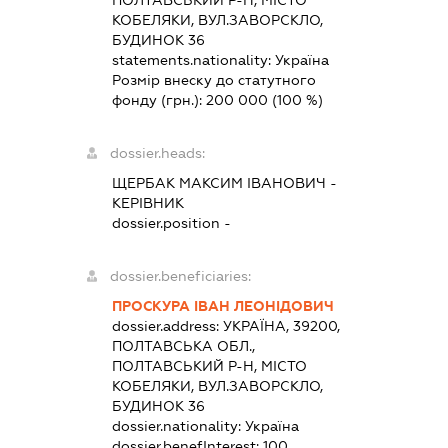
КОБЕЛЯКИ, ВУЛ.ЗАВОРСКЛО,
БУДИНОК 36
statements.nationality:
Україна
Розмір внеску до статутного
фонду (грн.):
200 000
(100 %)
dossier.heads:
ЩЕРБАК МАКСИМ ІВАНОВИЧ
-
КЕРІВНИК
dossier.position -
dossier.beneficiaries:
ПРОСКУРА ІВАН ЛЕОНІДОВИЧ
dossier.address:
УКРАЇНА, 39200,
ПОЛТАВСЬКА ОБЛ.,
ПОЛТАВСЬКИЙ Р-Н, МІСТО
КОБЕЛЯКИ, ВУЛ.ЗАВОРСКЛО,
БУДИНОК 36
dossier.nationality:
Україна
dossier.benefInterest:
100