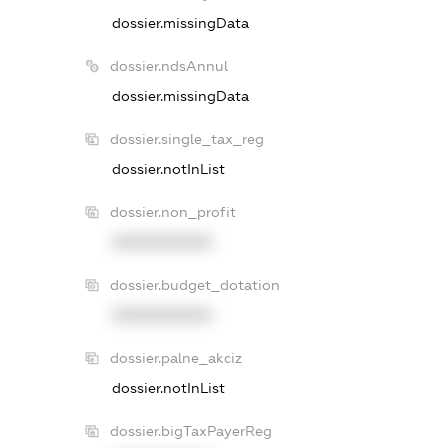
dossier.missingData
dossier.ndsAnnul
dossier.missingData
dossier.single_tax_reg
dossier.notInList
dossier.non_profit
XXXXXXXXXX
dossier.budget_dotation
XXXXXXXXXX
dossier.palne_akciz
dossier.notInList
dossier.bigTaxPayerReg