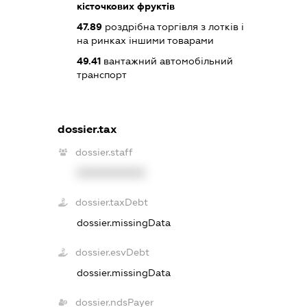
кісточкових фруктів
47.89
роздрібна торгівля з лотків і
на ринках іншими товарами
49.41
вантажний автомобільний
транспорт
dossier.tax
dossier.staff
XXXXXXXXXX
dossier.taxDebt
dossier.missingData
dossier.esvDebt
dossier.missingData
dossier.ndsPayer