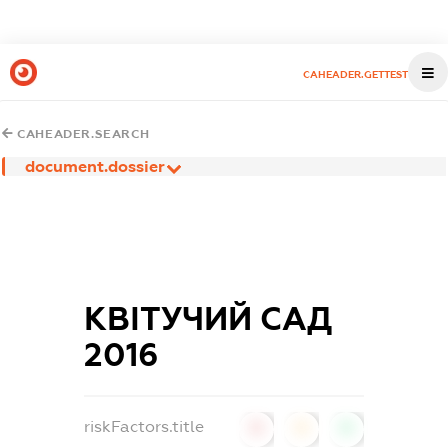
CAHEADER.GETTEST
CAHEADER.SEARCH
document.dossier
КВІТУЧИЙ САД
2016
riskFactors.title
0
0
0