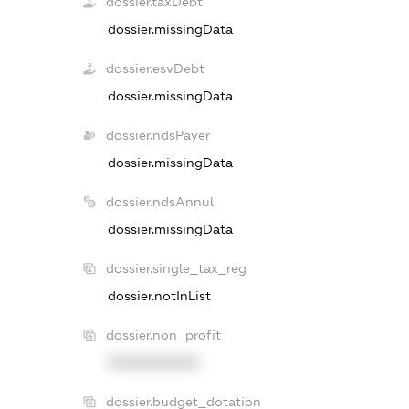
dossier.taxDebt
dossier.missingData
dossier.esvDebt
dossier.missingData
dossier.ndsPayer
dossier.missingData
dossier.ndsAnnul
dossier.missingData
dossier.single_tax_reg
dossier.notInList
dossier.non_profit
XXXXXXXXXX
dossier.budget_dotation