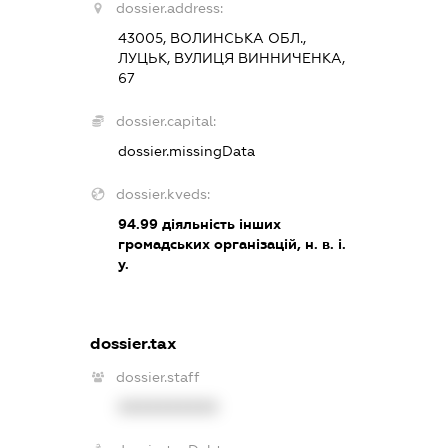
dossier.address:
43005, ВОЛИНСЬКА ОБЛ.,
ЛУЦЬК, ВУЛИЦЯ ВИННИЧЕНКА,
67
dossier.capital:
dossier.missingData
dossier.kveds:
94.99
діяльність інших
громадських організацій, н. в. і.
у.
dossier.tax
dossier.staff
XXXXXXXXXX