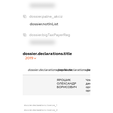
XXXXXXXXXX
dossier.palne_akciz
dossier.notInList
dossier.bigTaxPayerReg
XXXXXXXXXX
dossier.declarations.title
2019
dossier.declarations.pepName
dossier.declarations.personName
dossier.declaratio
ЯРОШИК
Членство суб’єкта
ОЛЕКСАНДР
декларування в
БОРИСОВИЧ
організаціях та їх
органах
dossier.declarations.license_1
dossier.declarations.license_2