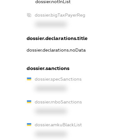
dossier.notInList
dossier.bigTaxPayerReg
XXXXXXXXXX
dossier.declarations.title
dossier.declarations.noData
dossier.sanctions
dossier.specSanctions
XXXXXXXXXX
dossier.rnboSanctions
XXXXXXXXXX
dossier.amkuBlackList
XXXXXXXXXX