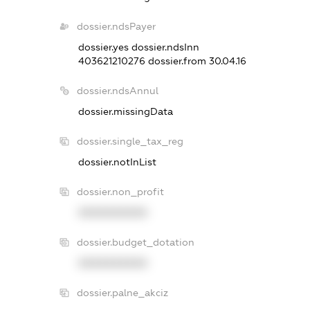
dossier.ndsPayer
dossier.yes
dossier.ndsInn
403621210276
dossier.from 30.04.16
dossier.ndsAnnul
dossier.missingData
dossier.single_tax_reg
dossier.notInList
dossier.non_profit
XXXXXXXXXX
dossier.budget_dotation
XXXXXXXXXX
dossier.palne_akciz