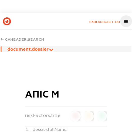
CAHEADER.GETTEST
CAHEADER.SEARCH
document.dossier
АПІС М
riskFactors.title
0
0
0
dossier.fullName: