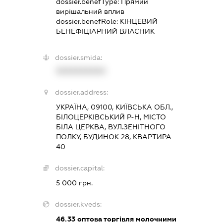
dossier.benefType:
Прямий
вирішальний вплив
dossier.benefRole:
КІНЦЕВИЙ
БЕНЕФІЦІАРНИЙ ВЛАСНИК
dossier.smida:
XXXXXXXXXX
dossier.address:
УКРАЇНА, 09100, КИЇВСЬКА ОБЛ.,
БІЛОЦЕРКІВСЬКИЙ Р-Н, МІСТО
БІЛА ЦЕРКВА, ВУЛ.ЗЕНІТНОГО
ПОЛКУ, БУДИНОК 28, КВАРТИРА
40
dossier.capital:
5 000 грн.
dossier.kveds:
46.33
оптова торгівля молочними