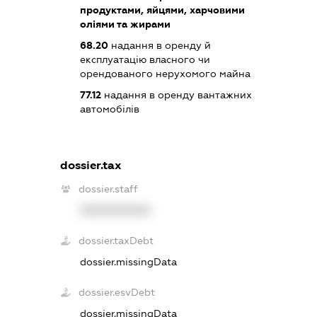
продуктами, яйцями, харчовими
оліями та жирами
68.20
надання в оренду й
експлуатацію власного чи
орендованого нерухомого майна
77.12
надання в оренду вантажних
автомобілів
dossier.tax
dossier.staff
XXXXXXXXXX
dossier.taxDebt
dossier.missingData
dossier.esvDebt
dossier.missingData