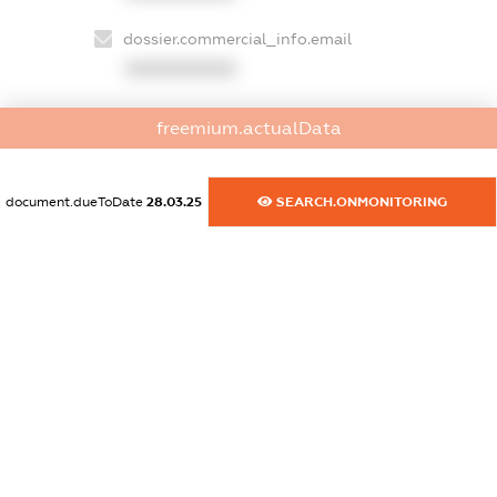
dossier.commercial_info.email
XXXXXXXXXX
dossier.commercial_info.website
freemium.actualData
XXXXXXXXXX
dossier.commercial_info.activity
document.dueToDate
28.03.25
SEARCH.ONMONITORING
XXXXXXXXXX
freemium.exampleText_1
freemium.exampleText_2
freemium.anonymousPerSearch2
FREEMIUM.DETAILS
FREEMIUM.REGISTER