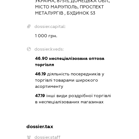
УКРАЇНА, 87515, ДОНЕЦЬКА ОБЛ.,
МІСТО МАРІУПОЛЬ, ПРОСПЕКТ
МЕТАЛУРГІВ , БУДИНОК 53
dossier.capital:
1 000 грн.
dossier.kveds:
46.90
неспеціалізована оптова
торгівля
46.19
діяльність посередників у
торгівлі товарами широкого
асортименту
47.19
інші види роздрібної торгівлі
в неспеціалізованих магазинах
dossier.tax
dossier.staff