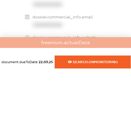
XXXXXXXXXX
dossier.commercial_info.email
XXXXXXXXXX
dossier.commercial_info.website
freemium.actualData
XXXXXXXXXX
dossier.commercial_info.activity
document.dueToDate
22.03.25
SEARCH.ONMONITORING
XXXXXXXXXX
freemium.exampleText_1
freemium.exampleText_2
freemium.anonymousPerSearch2
FREEMIUM.DETAILS
FREEMIUM.REGISTER