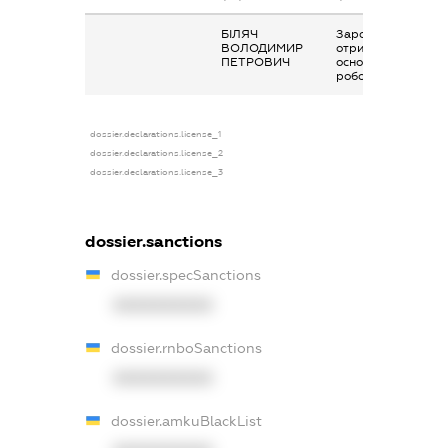
БІЛЯЧ
Заробітна плата
ВОЛОДИМИР
отримана за
ПЕТРОВИЧ
основним місцем
роботи
dossier.declarations.license_1
dossier.declarations.license_2
dossier.declarations.license_3
dossier.sanctions
dossier.specSanctions
XXXXXXXXXX
dossier.rnboSanctions
XXXXXXXXXX
dossier.amkuBlackList