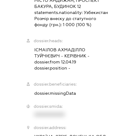
МІСТО АНДИЖАН, ПРОСПЕКТ
БАКУРА, БУДИНОК 12
statements.nationality:
Узбекистан
Розмір внеску до статутного
фонду (грн.):
1 000
(100 %)
dossier.heads:
ІСМАІЛОВ АХМАДІЛЛО
ТУЙЧІЄВИЧ
-
КЕРІВНИК
-
dossier.from 12.04.19
dossier.position -
dossier.beneficiaries:
dossier.missingData
dossier.smida:
XXXXXXXXXX
dossier.address: