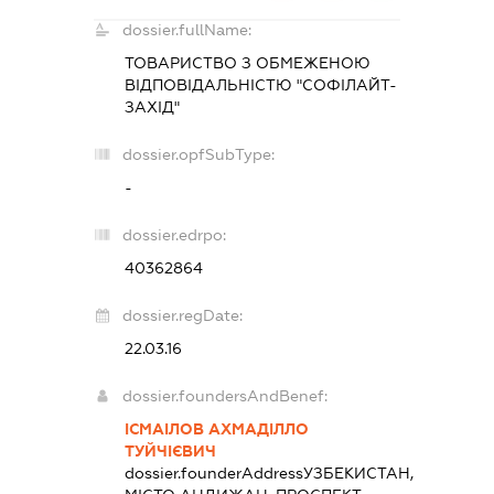
dossier.fullName:
ТОВАРИСТВО З ОБМЕЖЕНОЮ
ВІДПОВІДАЛЬНІСТЮ "СОФІЛАЙТ-
ЗАХІД"
dossier.opfSubType:
-
dossier.edrpo:
40362864
dossier.regDate:
22.03.16
dossier.foundersAndBenef:
ІСМАІЛОВ АХМАДІЛЛО
ТУЙЧІЄВИЧ
dossier.founderAddress
УЗБЕКИСТАН,