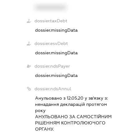
XXXXXXXXXX
dossier.taxDebt
dossier.missingData
dossier.esvDebt
dossier.missingData
dossier.ndsPayer
dossier.missingData
dossier.ndsAnnul
Анульовано з 12.05.20 у зв'язку з:
ненадання декларацiй протягом
року
АНУЛЬОВАНО ЗА САМОСТIЙНИМ
РIШЕННЯМ КОНТРОЛЮЮЧОГО
ОРГАНУ.