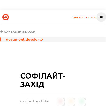
CAHEADER.GETTEST
CAHEADER.SEARCH
document.dossier
СОФІЛАЙТ-
ЗАХІД
riskFactors.title
0
0
0