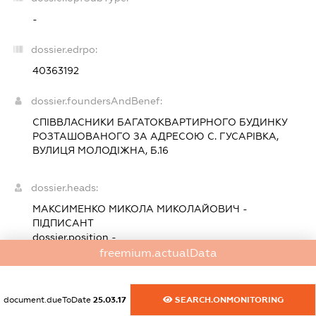
-
dossier.edrpo:
40363192
dossier.foundersAndBenef:
СПІВВЛАСНИКИ БАГАТОКВАРТИРНОГО БУДИНКУ
РОЗТАШОВАНОГО ЗА АДРЕСОЮ С. ГУСАРІВКА,
ВУЛИЦЯ МОЛОДІЖНА, Б.16
dossier.heads:
МАКСИМЕНКО МИКОЛА МИКОЛАЙОВИЧ
-
ПІДПИСАНТ
dossier.position -
freemium.actualData
МАКСИМЕНКО МИКОЛА МИКОЛАЙОВИЧ
-
КЕРІВНИК
dossier.position -
document.dueToDate
25.03.17
SEARCH.ONMONITORING
dossier.beneficiaries: