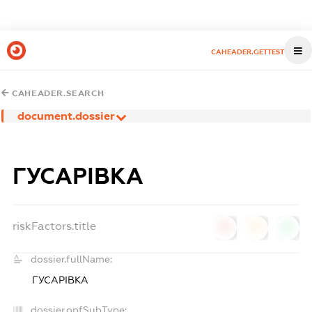
CAHEADER.GETTEST
CAHEADER.SEARCH
document.dossier
ГУСАРІВКА
riskFactors.title
0
0
0
dossier.fullName:
ГУСАРІВКА
dossier.opfSubType: