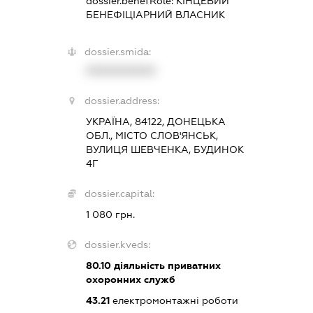
dossier.benefRole:
КІНЦЕВИЙ
БЕНЕФІЦІАРНИЙ ВЛАСНИК
dossier.smida:
XXXXXXXXXX
dossier.address:
УКРАЇНА, 84122, ДОНЕЦЬКА
ОБЛ., МІСТО СЛОВ'ЯНСЬК,
ВУЛИЦЯ ШЕВЧЕНКА, БУДИНОК
4Г
dossier.capital:
1 080 грн.
dossier.kveds:
80.10
діяльність приватних
охоронних служб
43.21
електромонтажні роботи