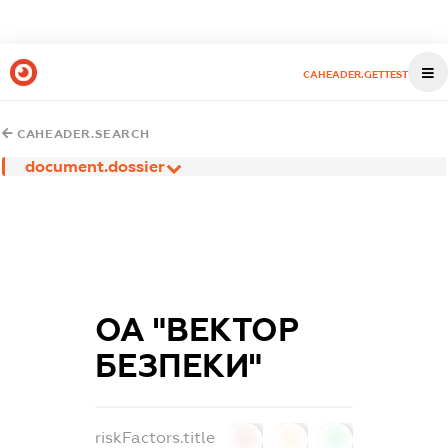
CAHEADER.GETTEST
CAHEADER.SEARCH
document.dossier
ОА "ВЕКТОР
БЕЗПЕКИ"
riskFactors.title
0
0
0