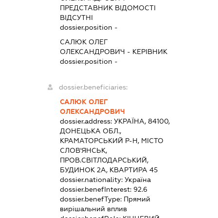
ПРЕДСТАВНИК
ВІДОМОСТІ
ВІДСУТНІ
dossier.position -
САЛЮК ОЛЕГ
ОЛЕКСАНДРОВИЧ
-
КЕРІВНИК
dossier.position -
dossier.beneficiaries:
САЛЮК ОЛЕГ
ОЛЕКСАНДРОВИЧ
dossier.address:
УКРАЇНА, 84100,
ДОНЕЦЬКА ОБЛ.,
КРАМАТОРСЬКИЙ Р-Н, МІСТО
СЛОВ'ЯНСЬК,
ПРОВ.СВІТЛОДАРСЬКИЙ,
БУДИНОК 2А, КВАРТИРА 45
dossier.nationality:
Україна
dossier.benefInterest:
92.6
dossier.benefType:
Прямий
вирішальний вплив