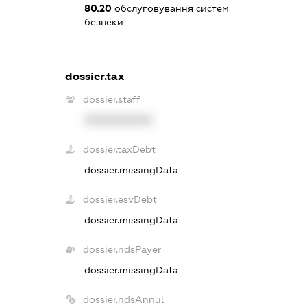
80.20
обслуговування систем
безпеки
dossier.tax
dossier.staff
XXXXXXXXXX
dossier.taxDebt
dossier.missingData
dossier.esvDebt
dossier.missingData
dossier.ndsPayer
dossier.missingData
dossier.ndsAnnul