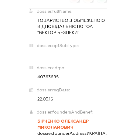
dossier.fullName:
ТОВАРИСТВО З ОБМЕЖЕНОЮ
ВІДПОВІДАЛЬНІСТЮ "ОА
"ВЕКТОР БЕЗПЕКИ"
dossier.opfSubType:
-
dossier.edrpo:
40363695
dossier.regDate:
22.03.16
dossier.foundersAndBenef:
БІРЧЕНКО ОЛЕКСАНДР
МИКОЛАЙОВИЧ
dossier.founderAddress
УКРАЇНА,