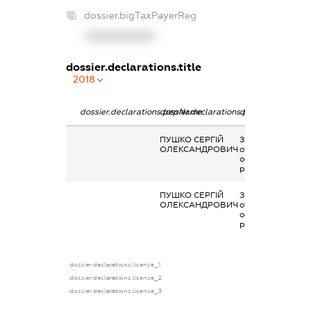
dossier.bigTaxPayerReg
XXXXXXXXXX
dossier.declarations.title
2018
dossier.declarations.pepName
dossier.declarations.personName
dossier.declarati
ПУШКО СЕРГІЙ
Заробітна плата
ОЛЕКСАНДРОВИЧ
отримана за
основним місцем
роботи
ПУШКО СЕРГІЙ
Заробітна плата
ОЛЕКСАНДРОВИЧ
отримана за
основним місцем
роботи
dossier.declarations.license_1
dossier.declarations.license_2
dossier.declarations.license_3