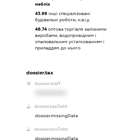
меблів
43.99
інші спеціалізовані
будівельні роботи, н.в.і.у.
46.74
оптова торгівля залізними
виробами, водопровідним і
опалювальним устаткованням і
приладдям до нього
dossier.tax
dossier.staff
XXXXXXXXXX
dossier.taxDebt
dossier.missingData
dossier.esvDebt
dossier.missingData