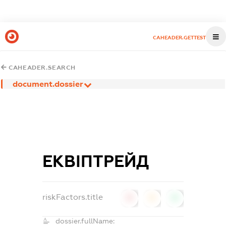
CAHEADER.GETTEST
CAHEADER.SEARCH
document.dossier
ЕКВІПТРЕЙД
riskFactors.title
0
0
0
dossier.fullName: