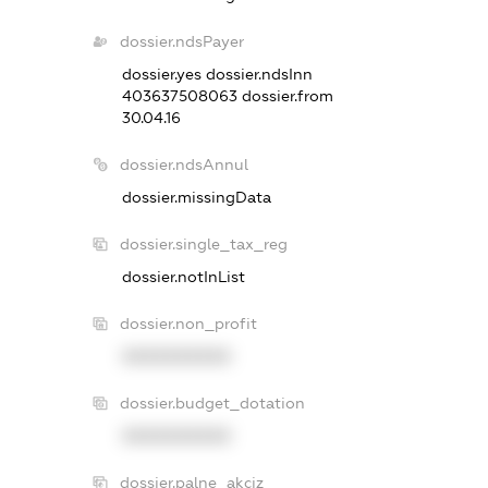
dossier.ndsPayer
dossier.yes
dossier.ndsInn
403637508063
dossier.from
30.04.16
dossier.ndsAnnul
dossier.missingData
dossier.single_tax_reg
dossier.notInList
dossier.non_profit
XXXXXXXXXX
dossier.budget_dotation
XXXXXXXXXX
dossier.palne_akciz