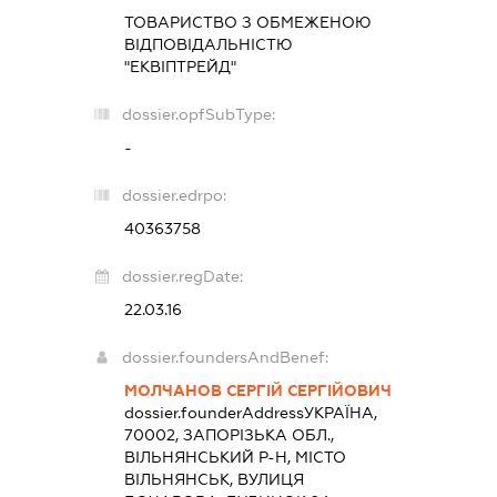
ТОВАРИСТВО З ОБМЕЖЕНОЮ
ВІДПОВІДАЛЬНІСТЮ
"ЕКВІПТРЕЙД"
dossier.opfSubType:
-
dossier.edrpo:
40363758
dossier.regDate:
22.03.16
dossier.foundersAndBenef:
МОЛЧАНОВ СЕРГІЙ СЕРГІЙОВИЧ
dossier.founderAddress
УКРАЇНА,
70002, ЗАПОРІЗЬКА ОБЛ.,
ВІЛЬНЯНСЬКИЙ Р-Н, МІСТО
ВІЛЬНЯНСЬК, ВУЛИЦЯ