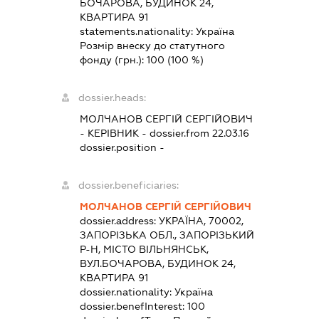
БОЧАРОВА, БУДИНОК 24,
КВАРТИРА 91
statements.nationality:
Україна
Розмір внеску до статутного
фонду (грн.):
100
(100 %)
dossier.heads:
МОЛЧАНОВ СЕРГІЙ СЕРГІЙОВИЧ
-
КЕРІВНИК
- dossier.from 22.03.16
dossier.position -
dossier.beneficiaries:
МОЛЧАНОВ СЕРГІЙ СЕРГІЙОВИЧ
dossier.address:
УКРАЇНА, 70002,
ЗАПОРІЗЬКА ОБЛ., ЗАПОРІЗЬКИЙ
Р-Н, МІСТО ВІЛЬНЯНСЬК,
ВУЛ.БОЧАРОВА, БУДИНОК 24,
КВАРТИРА 91
dossier.nationality:
Україна
dossier.benefInterest:
100