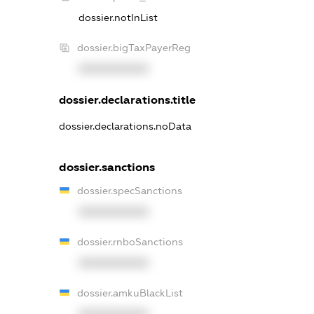
dossier.notInList
dossier.bigTaxPayerReg
XXXXXXXXXX
dossier.declarations.title
dossier.declarations.noData
dossier.sanctions
dossier.specSanctions
XXXXXXXXXX
dossier.rnboSanctions
XXXXXXXXXX
dossier.amkuBlackList