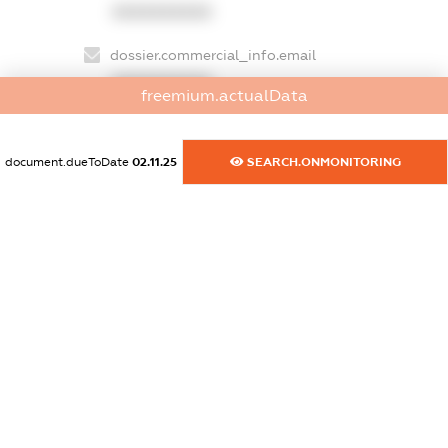
XXXXXXXXXX
dossier.commercial_info.email
XXXXXXXXXX
freemium.actualData
dossier.commercial_info.website
XXXXXXXXXX
document.dueToDate
02.11.25
SEARCH.ONMONITORING
dossier.commercial_info.activity
XXXXXXXXXX
freemium.exampleText_1
freemium.exampleText_2
freemium.anonymousPerSearch2
FREEMIUM.DETAILS
FREEMIUM.REGISTER