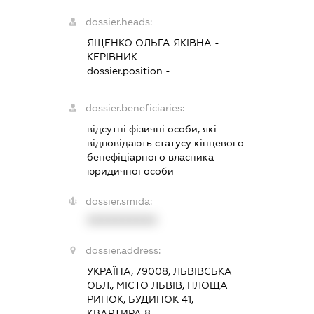
dossier.heads:
ЯЩЕНКО ОЛЬГА ЯКІВНА
-
КЕРІВНИК
dossier.position -
dossier.beneficiaries:
відсутні фізичні особи, які
відповідають статусу кінцевого
бенефіціарного власника
юридичної особи
dossier.smida:
XXXXXXXXXX
dossier.address:
УКРАЇНА, 79008, ЛЬВІВСЬКА
ОБЛ., МІСТО ЛЬВІВ, ПЛОЩА
РИНОК, БУДИНОК 41,
КВАРТИРА 8