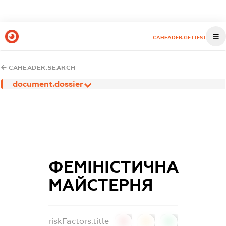
CAHEADER.GETTEST
CAHEADER.SEARCH
document.dossier
ФЕМІНІСТИЧНА
МАЙСТЕРНЯ
riskFactors.title
0
0
0