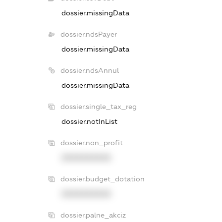
dossier.missingData
dossier.ndsPayer
dossier.missingData
dossier.ndsAnnul
dossier.missingData
dossier.single_tax_reg
dossier.notInList
dossier.non_profit
XXXXXXXXXX
dossier.budget_dotation
XXXXXXXXXX
dossier.palne_akciz