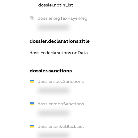
dossier.notInList
dossier.bigTaxPayerReg
XXXXXXXXXX
dossier.declarations.title
dossier.declarations.noData
dossier.sanctions
dossier.specSanctions
XXXXXXXXXX
dossier.rnboSanctions
XXXXXXXXXX
dossier.amkuBlackList
XXXXXXXXXX