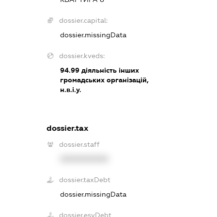
dossier.capital:
dossier.missingData
dossier.kveds:
94.99
діяльність інших
громадських організацій,
н.в.і.у.
dossier.tax
dossier.staff
XXXXXXXXXX
dossier.taxDebt
dossier.missingData
dossier.esvDebt