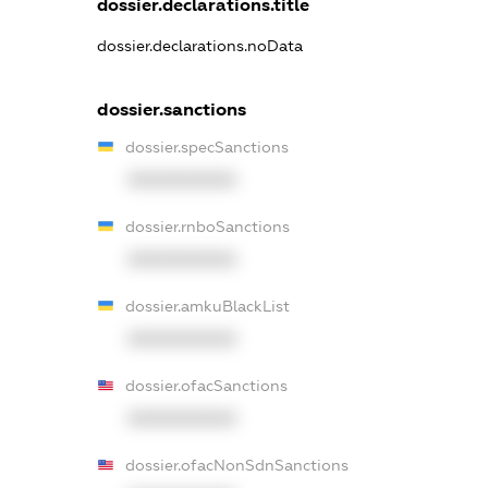
dossier.declarations.title
dossier.declarations.noData
dossier.sanctions
dossier.specSanctions
XXXXXXXXXX
dossier.rnboSanctions
XXXXXXXXXX
dossier.amkuBlackList
XXXXXXXXXX
dossier.ofacSanctions
XXXXXXXXXX
dossier.ofacNonSdnSanctions