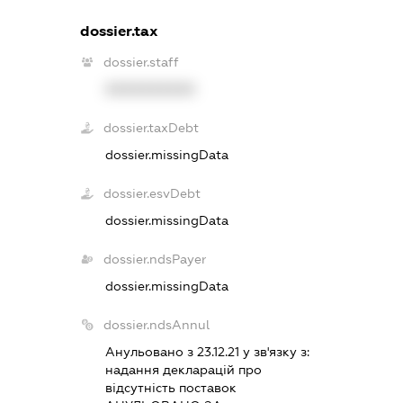
dossier.tax
dossier.staff
XXXXXXXXXX
dossier.taxDebt
dossier.missingData
dossier.esvDebt
dossier.missingData
dossier.ndsPayer
dossier.missingData
dossier.ndsAnnul
Анульовано з 23.12.21 у зв'язку з:
надання декларацiй про
вiдсутнiсть поставок