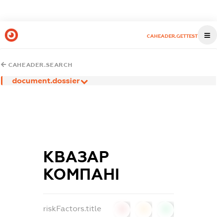
CAHEADER.GETTEST
CAHEADER.SEARCH
document.dossier
КВАЗАР
КОМПАНІ
riskFactors.title
0
0
0