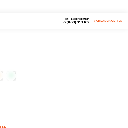
caHeader.contact
CAHEADER.GETTEST
0 (800) 210 102
0
ВНА