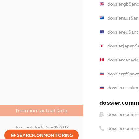
dossier.gbSanc
dossier.ausSan
dossier.euSanc
dossier.japanS
dossier.canad
dossier.rfSanc
dossier.russian
dossier.comme
freemium.actualData
dossier.commer
document.dueToDate
25.03.17
dossier.comme
SEARCH.ONMONITORING