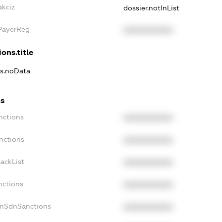
akciz
dossier.notInList
xPayerReg
XXXXXXXXXX
ons.title
ns.noData
ns
nctions
XXXXXXXXXX
nctions
XXXXXXXXXX
ackList
XXXXXXXXXX
nctions
XXXXXXXXXX
onSdnSanctions
XXXXXXXXXX