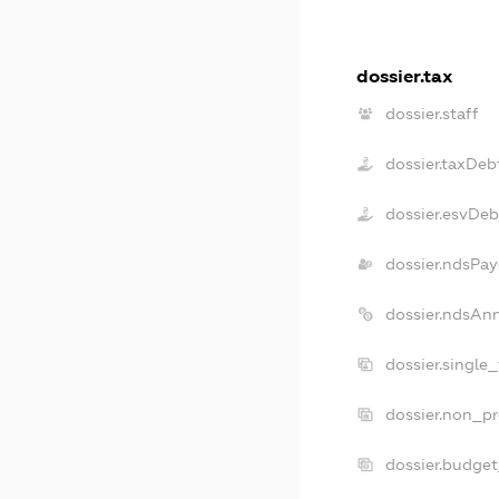
dossier.tax
dossier.staff
dossier.taxDeb
dossier.esvDeb
dossier.ndsPay
dossier.ndsAn
dossier.single
dossier.non_pr
dossier.budge