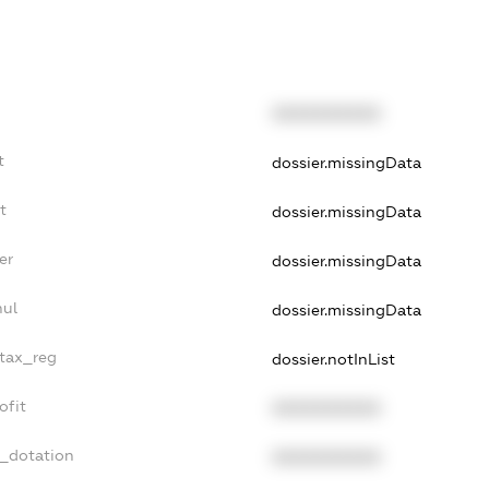
XXXXXXXXXX
t
dossier.missingData
t
dossier.missingData
er
dossier.missingData
nul
dossier.missingData
_tax_reg
dossier.notInList
ofit
XXXXXXXXXX
t_dotation
XXXXXXXXXX