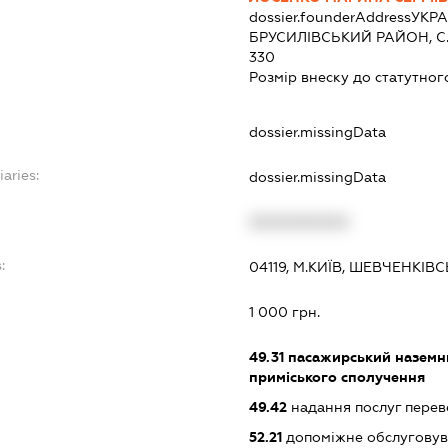
dossier.founderAddress
УКРА
БРУСИЛIВСЬКИЙ РАЙОН, С.
330
Розмір внеску до статутног
dossier.missingData
iaries:
dossier.missingData
XXXXXXXXXX
:
04119, М.КИЇВ, ШЕВЧЕНКІВС
1 000 грн.
49.31
пасажирський наземни
приміського сполучення
49.42
надання послуг переве
52.21
допоміжне обслуговув