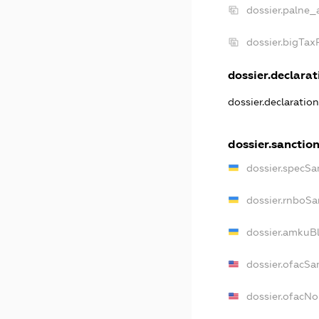
dossier.palne_
dossier.bigTa
dossier.declarati
dossier.declaratio
dossier.sanctio
dossier.specSa
dossier.rnboSa
dossier.amkuBl
dossier.ofacSa
dossier.ofacN