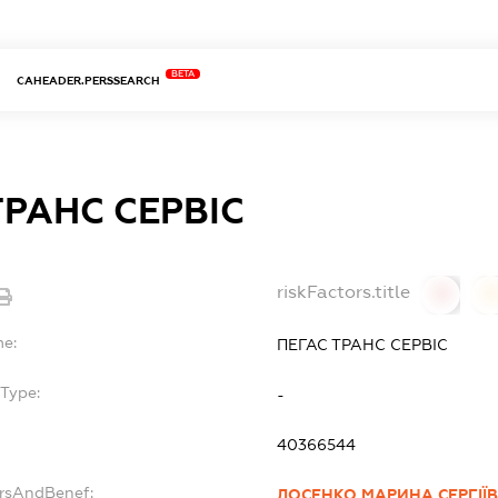
BETA
CAHEADER.PERSSEARCH
ТРАНС СЕРВІС
riskFactors.title
0
0
me:
ПЕГАС ТРАНС СЕРВІС
Type:
-
40366544
ersAndBenef:
ЛОСЕНКО МАРИНА СЕРГІЇ