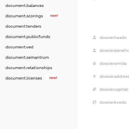
document.balances
document.scorings
new!
document.tenders
document.publicfunds
dossier.heads:
document.ved
dossier.benefic
document.semantrum
dossier.smida:
document.relationships
dossier.address
document.licenses
new!
dossier.capital:
dossier.kveds: