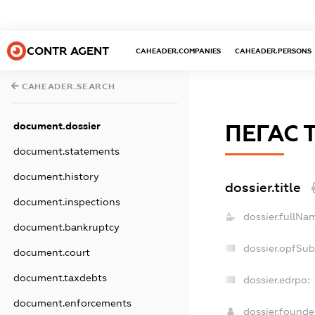
CONTR AGENT
CAHEADER.COMPANIES
CAHEADER.PERSONS
CAHEADER.SEARCH
document.dossier
ПЕГАС 
document.statements
document.history
dossier.title
document.inspections
dossier.fullNa
document.bankruptcy
dossier.opfSub
document.court
document.taxdebts
dossier.edrpo:
document.enforcements
dossier.found