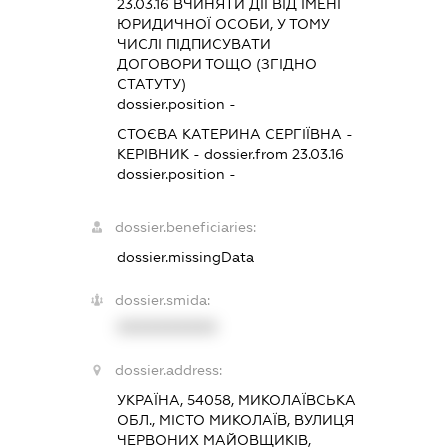
23.03.16
ВЧИНЯТИ ДІЇ ВІД ІМЕНІ
ЮРИДИЧНОЇ ОСОБИ, У ТОМУ
ЧИСЛІ ПІДПИСУВАТИ
ДОГОВОРИ ТОЩО (ЗГІДНО
СТАТУТУ)
dossier.position -
СТОЄВА КАТЕРИНА СЕРГІЇВНА
-
КЕРІВНИК
- dossier.from 23.03.16
dossier.position -
dossier.beneficiaries:
dossier.missingData
dossier.smida:
XXXXXXXXXX
dossier.address:
УКРАЇНА, 54058, МИКОЛАЇВСЬКА
ОБЛ., МІСТО МИКОЛАЇВ, ВУЛИЦЯ
ЧЕРВОНИХ МАЙОВЩИКІВ,