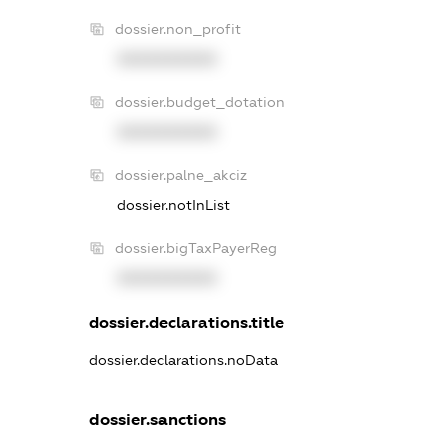
dossier.non_profit
XXXXXXXXXX
dossier.budget_dotation
XXXXXXXXXX
dossier.palne_akciz
dossier.notInList
dossier.bigTaxPayerReg
XXXXXXXXXX
dossier.declarations.title
dossier.declarations.noData
dossier.sanctions