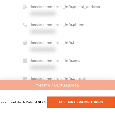
dossier.commercial_info.postal_address
XXXXXXXXXX
dossier.commercial_info.phone
XXXXXXXXXX
dossier.commercial_info.fax
XXXXXXXXXX
dossier.commercial_info.email
XXXXXXXXXX
dossier.commercial_info.website
freemium.actualData
XXXXXXXXXX
dossier.commercial_info.activity
document.dueToDate
31.01.26
SEARCH.ONMONITORING
XXXXXXXXXX