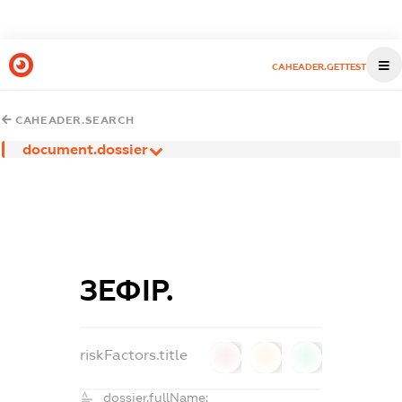
CAHEADER.GETTEST
CAHEADER.SEARCH
document.dossier
ЗЕФІР.
riskFactors.title
0
0
0
dossier.fullName: