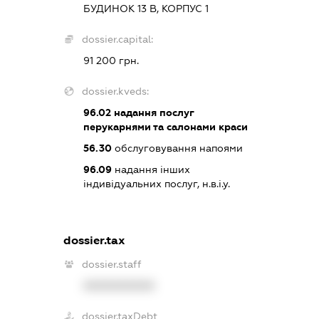
БУДИНОК 13 В, КОРПУС 1
dossier.capital:
91 200 грн.
dossier.kveds:
96.02
надання послуг
перукарнями та салонами краси
56.30
обслуговування напоями
96.09
надання інших
індивідуальних послуг, н.в.і.у.
dossier.tax
dossier.staff
XXXXXXXXXX
dossier.taxDebt