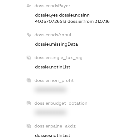
dossier.ndsPayer
dossier.yes
dossier.ndsInn
403670726513
dossier.from 31.07.16
dossier.ndsAnnul
dossier.missingData
dossier.single_tax_reg
dossier.notInList
dossier.non_profit
XXXXXXXXXX
dossier.budget_dotation
XXXXXXXXXX
dossier.palne_akciz
dossier.notInList