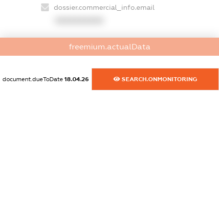
dossier.commercial_info.email
XXXXXXXXXX
dossier.commercial_info.website
freemium.actualData
XXXXXXXXXX
dossier.commercial_info.activity
document.dueToDate
18.04.26
SEARCH.ONMONITORING
XXXXXXXXXX
freemium.exampleText_1
freemium.exampleText_2
freemium.anonymousPerSearch2
FREEMIUM.DETAILS
FREEMIUM.REGISTER