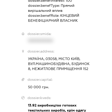
dossier.benefInterest:
100
dossier.benefType:
Прямий
вирішальний вплив
dossier.benefRole:
КІНЦЕВИЙ
БЕНЕФІЦІАРНИЙ ВЛАСНИК
dossier.smida:
XXXXXXXXXX
dossier.address:
УКРАЇНА, 03058, МІСТО КИЇВ,
ВУЛ.МАШИНОБУДІВНА, БУДИНОК
8, НЕЖИТЛОВЕ ПРИМІЩЕННЯ 152
dossier.capital:
50 000 грн.
dossier.kveds:
13.92
виробництво готових
текстильних виробів, крім одягу