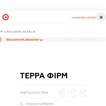
CAHEADER.GETTEST
CAHEADER.SEARCH
document.dossier
ТЕРРА ФІРМ
riskFactors.title
0
0
0
dossier.fullName: