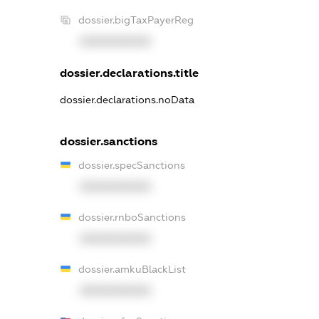
dossier.bigTaxPayerReg
XXXXXXXXXX
dossier.declarations.title
dossier.declarations.noData
dossier.sanctions
dossier.specSanctions
XXXXXXXXXX
dossier.rnboSanctions
XXXXXXXXXX
dossier.amkuBlackList
XXXXXXXXXX