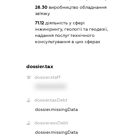
26.30
виробництво обладнання
зв'язку
71.12
діяльність у сфері
інжинірингу, геології та геодезії,
надання послуг технічного
консультування в цих сферах
dossier.tax
dossier.staff
XXXXXXXXXX
dossier.taxDebt
dossier.missingData
dossier.esvDebt
dossier.missingData