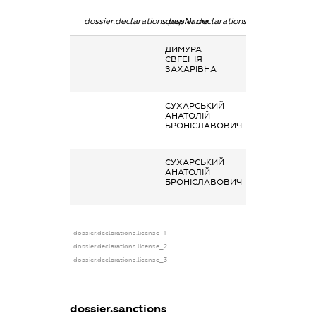
dossier.declarations.pepName
dossier.declarations.personName
dossier.declarat
ДИМУРА
Членство суб’єк
ЄВГЕНІЯ
декларування в
ЗАХАРІВНА
організаціях та 
органах
СУХАРСЬКИЙ
Членство суб’єк
АНАТОЛІЙ
декларування в
БРОНІСЛАВОВИЧ
організаціях та 
органах
СУХАРСЬКИЙ
Членство суб’єк
АНАТОЛІЙ
декларування в
БРОНІСЛАВОВИЧ
організаціях та 
органах
dossier.declarations.license_1
dossier.declarations.license_2
dossier.declarations.license_3
dossier.sanctions