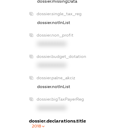
dossier.missingData
dossier.single_tax_reg
dossier.notInList
dossier.non_profit
XXXXXXXXXX
dossier.budget_dotation
XXXXXXXXXX
dossier.palne_akciz
dossier.notInList
dossier.bigTaxPayerReg
XXXXXXXXXX
dossier.declarations.title
2018