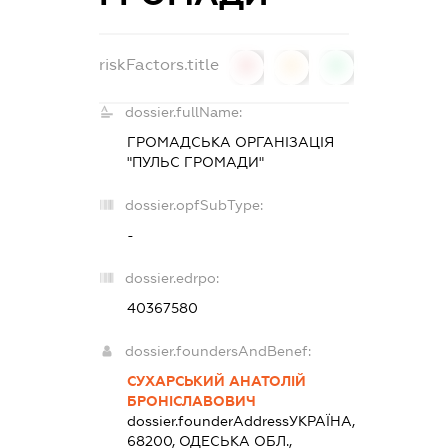
riskFactors.title
0
0
0
dossier.fullName:
ГРОМАДСЬКА ОРГАНІЗАЦІЯ
"ПУЛЬС ГРОМАДИ"
dossier.opfSubType:
-
dossier.edrpo:
40367580
dossier.foundersAndBenef:
СУХАРСЬКИЙ АНАТОЛІЙ
БРОНІСЛАВОВИЧ
dossier.founderAddress
УКРАЇНА,
68200, ОДЕСЬКА ОБЛ.,