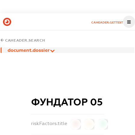
CAHEADER.GETTEST
CAHEADER.SEARCH
document.dossier
ФУНДАТОР 05
riskFactors.title
0
0
0