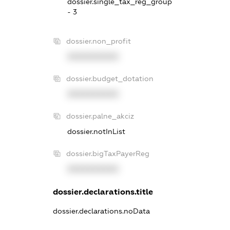
dossier.single_tax_reg_group
- 3
dossier.non_profit
XXXXXXXXXX
dossier.budget_dotation
XXXXXXXXXX
dossier.palne_akciz
dossier.notInList
dossier.bigTaxPayerReg
XXXXXXXXXX
dossier.declarations.title
dossier.declarations.noData