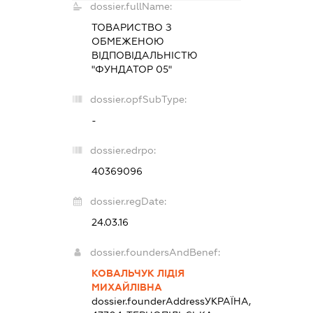
dossier.fullName:
ТОВАРИСТВО З
ОБМЕЖЕНОЮ
ВІДПОВІДАЛЬНІСТЮ
"ФУНДАТОР 05"
dossier.opfSubType:
-
dossier.edrpo:
40369096
dossier.regDate:
24.03.16
dossier.foundersAndBenef:
КОВАЛЬЧУК ЛІДІЯ
МИХАЙЛІВНА
dossier.founderAddress
УКРАЇНА,