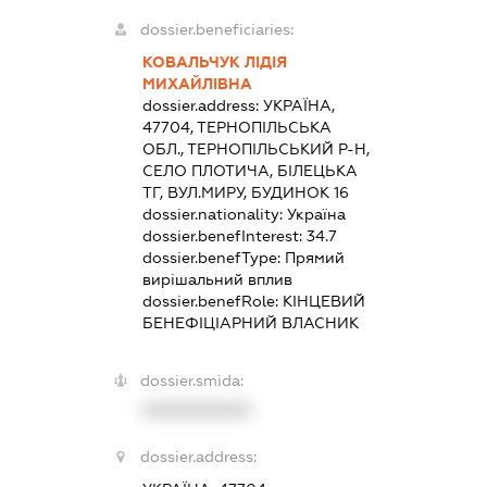
dossier.beneficiaries:
КОВАЛЬЧУК ЛІДІЯ
МИХАЙЛІВНА
dossier.address:
УКРАЇНА,
47704, ТЕРНОПІЛЬСЬКА
ОБЛ., ТЕРНОПІЛЬСЬКИЙ Р-Н,
СЕЛО ПЛОТИЧА, БІЛЕЦЬКА
ТГ, ВУЛ.МИРУ, БУДИНОК 16
dossier.nationality:
Україна
dossier.benefInterest:
34.7
dossier.benefType:
Прямий
вирішальний вплив
dossier.benefRole:
КІНЦЕВИЙ
БЕНЕФІЦІАРНИЙ ВЛАСНИК
dossier.smida:
XXXXXXXXXX
dossier.address: