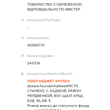
ТОВАРИСТВО З ОБМЕЖЕНОЮ
ВІДПОВІДАЛЬНІСТЮ
ВІКСТЕР
dossier.opfSubType:
-
dossier.edrpo:
40369770
dossier.regDate:
24.03.16
dossier.foundersAndBenef:
СЮЕЛ НЕДЖЕТ АРСЛАН
dossier.founderAddress
МІСТО
СТАМБУЛ, С. КАДІКОЙ, РАЙОН
МЕРДВЕНКОЙ, ВУЛ. ЩАІЛ АРЩІ,
БУД. 45, КВ. 9
Розмір внеску до статутного фонду