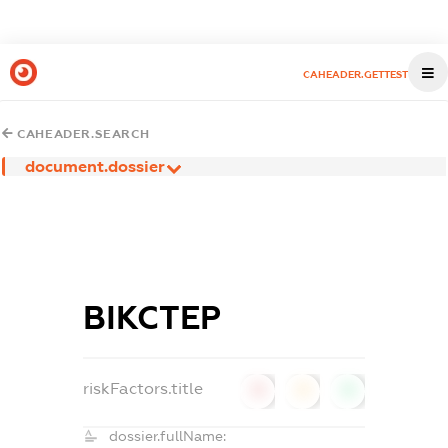
CAHEADER.GETTEST
CAHEADER.SEARCH
document.dossier
ВІКСТЕР
riskFactors.title
0
0
0
dossier.fullName: