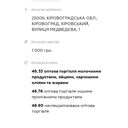
dossier.address:
25006, КІРОВОГРАДСЬКА ОБЛ.,
КІРОВОГРАД, КІРОВСЬКИЙ,
ВУЛИЦЯ МЕДВЕДЄВА, 1
dossier.capital:
1 000 грн.
dossier.kveds:
46.33
оптова торгівля молочними
продуктами, яйцями, харчовими
оліями та жирами
46.76
оптова торгівля іншими
проміжними продуктами
46.90
неспеціалізована оптова
торгівля