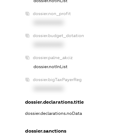
dossier.notInList
dossier.non_profit
XXXXXXXXXX
dossier.budget_dotation
XXXXXXXXXX
dossier.palne_akciz
dossier.notInList
dossier.bigTaxPayerReg
XXXXXXXXXX
dossier.declarations.title
dossier.declarations.noData
dossier.sanctions