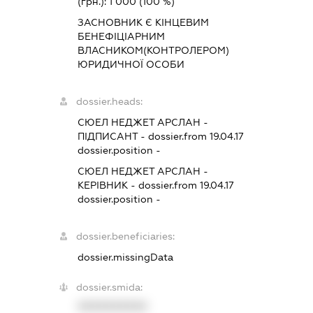
(грн.):
1 000
(100 %)
ЗАСНОВНИК Є КІНЦЕВИМ
БЕНЕФІЦІАРНИМ
ВЛАСНИКОМ(КОНТРОЛЕРОМ)
ЮРИДИЧНОЇ ОСОБИ
dossier.heads:
СЮЕЛ НЕДЖЕТ АРСЛАН
-
ПІДПИСАНТ
- dossier.from 19.04.17
dossier.position -
СЮЕЛ НЕДЖЕТ АРСЛАН
-
КЕРІВНИК
- dossier.from 19.04.17
dossier.position -
dossier.beneficiaries:
dossier.missingData
dossier.smida:
XXXXXXXXXX