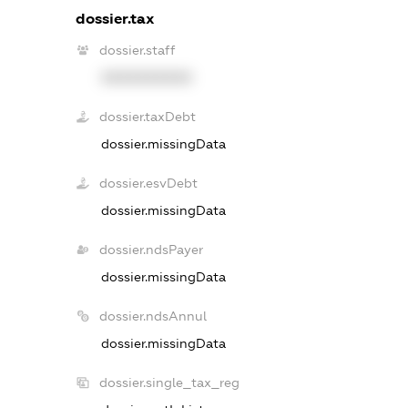
dossier.tax
dossier.staff
XXXXXXXXXX
dossier.taxDebt
dossier.missingData
dossier.esvDebt
dossier.missingData
dossier.ndsPayer
dossier.missingData
dossier.ndsAnnul
dossier.missingData
dossier.single_tax_reg