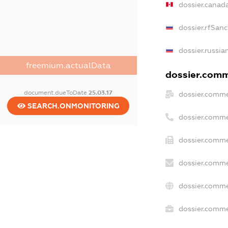
dossier.canad
dossier.rfSanc
dossier.russia
freemium.actualData
dossier.comme
document.dueToDate
25.03.17
dossier.comme
SEARCH.ONMONITORING
dossier.comme
dossier.comme
dossier.comme
dossier.comme
dossier.commer