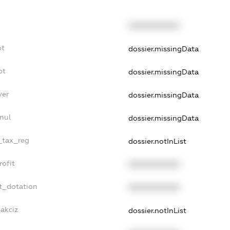
XXXXXXXXXX
bt
dossier.missingData
bt
dossier.missingData
yer
dossier.missingData
nul
dossier.missingData
e_tax_reg
dossier.notInList
rofit
XXXXXXXXXX
t_dotation
XXXXXXXXXX
_akciz
dossier.notInList