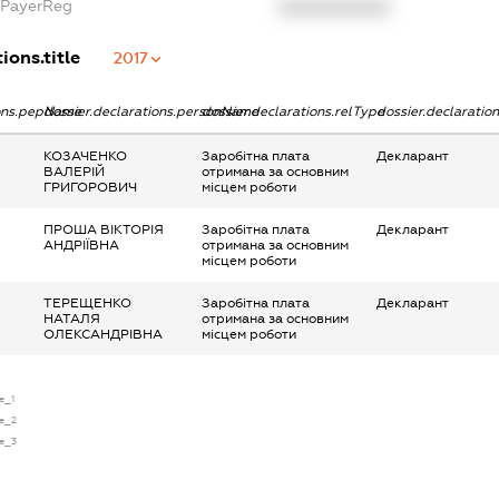
xPayerReg
XXXXXXXXXX
ions.title
2017
ions.pepName
dossier.declarations.personName
dossier.declarations.relType
dossier.declaratio
КОЗАЧЕНКО
Заробітна плата
Декларант
ВАЛЕРІЙ
отримана за основним
ГРИГОРОВИЧ
місцем роботи
ПРОША ВІКТОРІЯ
Заробітна плата
Декларант
АНДРІЇВНА
отримана за основним
місцем роботи
ТЕРЕЩЕНКО
Заробітна плата
Декларант
НАТАЛЯ
отримана за основним
ОЛЕКСАНДРІВНА
місцем роботи
e_1
se_2
se_3