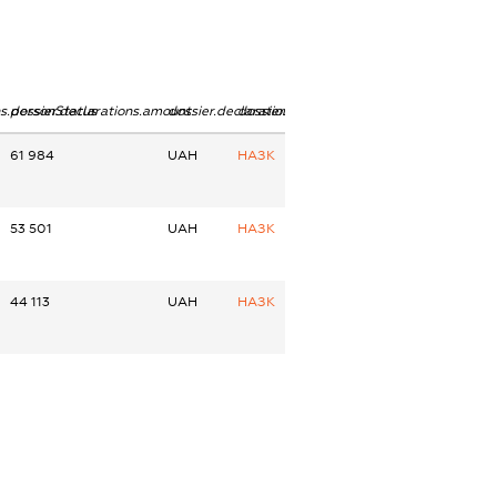
ns.personStatus
dossier.declarations.amount
dossier.declarations.currency
dossier.declarations.source
61 984
UAH
НАЗК
53 501
UAH
НАЗК
44 113
UAH
НАЗК