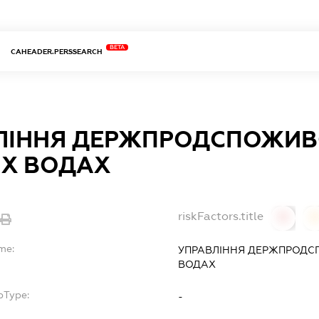
BETA
CAHEADER.PERSSEARCH
ЛІННЯ ДЕРЖПРОДСПОЖИВС
Х ВОДАХ
riskFactors.title
0
me:
УПРАВЛІННЯ ДЕРЖПРОДС
ВОДАХ
bType:
-