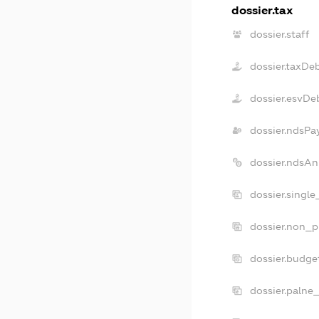
dossier.tax
dossier.staff
dossier.taxDe
dossier.esvDe
dossier.ndsPa
dossier.ndsAn
dossier.singl
dossier.non_p
dossier.budge
dossier.palne