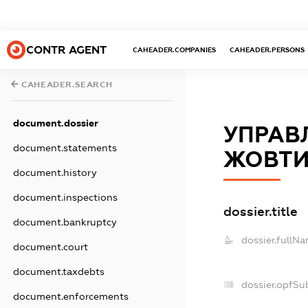
CONTR AGENT
CAHEADER.COMPANIES
CAHEADER.PERSONS
CAHEADER.SEARCH
document.dossier
УПРАВ
document.statements
ЖОВТИ
document.history
document.inspections
dossier.title
document.bankruptcy
dossier.fullNa
document.court
document.taxdebts
dossier.opfSu
document.enforcements