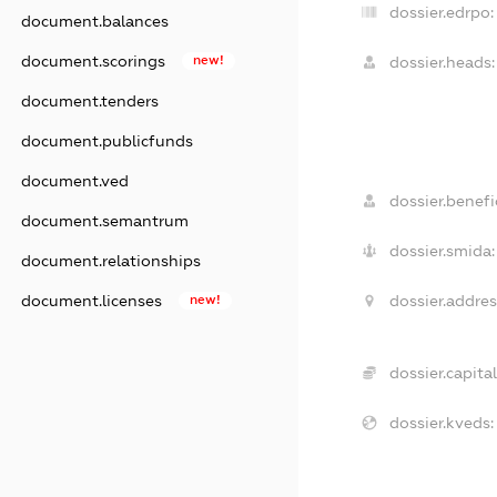
dossier.edrpo:
document.balances
document.scorings
new!
dossier.heads:
document.tenders
document.publicfunds
document.ved
dossier.benefic
document.semantrum
dossier.smida:
document.relationships
document.licenses
new!
dossier.addres
dossier.capital
dossier.kveds: