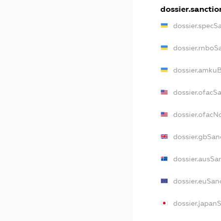
dossier.sanctio
dossier.specS
dossier.rnboS
dossier.amkuB
dossier.ofacS
dossier.ofac
dossier.gbSan
dossier.ausSa
dossier.euSan
dossier.japan