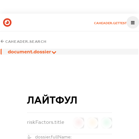
CAHEADER.GETTEST
CAHEADER.SEARCH
document.dossier
ЛАЙТФУЛ
riskFactors.title
0
0
0
dossier.fullName: