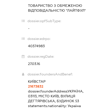
ТОВАРИСТВО З ОБМЕЖЕНОЮ
ВІДПОВІДАЛЬНІСТЮ "ЛАЙТФУЛ"
dossier.opfSubType:
-
dossier.edrpo:
40374983
dossier.regDate:
27.03.16
dossier.foundersAndBenef:
КИЇВСТАР
21673832
dossier.founderAddress
УКРАЇНА,
03113, МІСТО КИЇВ, ВУЛИЦЯ
ДЕГТЯРІВСЬКА, БУДИНОК 53
statements.nationality:
Україна