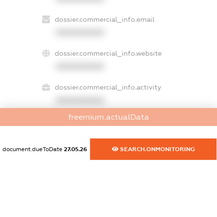
dossier.commercial_info.email
XXXXXXXXXX
dossier.commercial_info.website
XXXXXXXXXX
dossier.commercial_info.activity
XXXXXXXXXX
freemium.actualData
freemium.exampleText_1
document.dueToDate
27.05.26
SEARCH.ONMONITORING
freemium.exampleText_2
freemium.anonymousPerSearch2
FREEMIUM.DETAILS
FREEMIUM.REGISTER