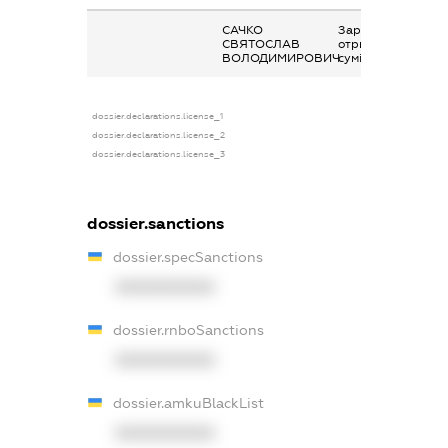
САЧКО
Заробітна плата
СВЯТОСЛАВ
отримана за
ВОЛОДИМИРОВИЧ
сумісництвом
dossier.declarations.license_1
dossier.declarations.license_2
dossier.declarations.license_3
dossier.sanctions
dossier.specSanctions
XXXXXXXXXX
dossier.rnboSanctions
XXXXXXXXXX
dossier.amkuBlackList
XXXXXXXXXX