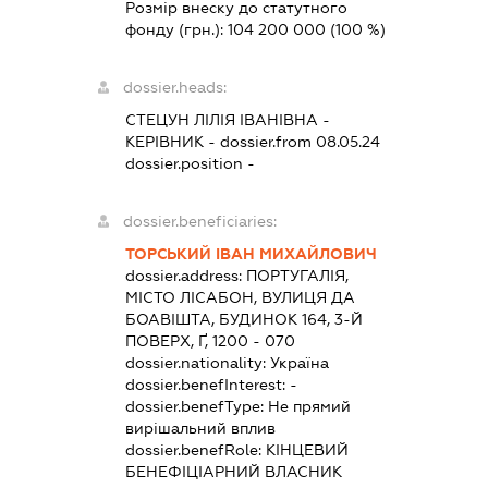
Розмір внеску до статутного
фонду (грн.):
104 200 000
(100 %)
dossier.heads:
СТЕЦУН ЛІЛІЯ ІВАНІВНА
-
КЕРІВНИК
- dossier.from 08.05.24
dossier.position -
dossier.beneficiaries:
ТОРСЬКИЙ ІВАН МИХАЙЛОВИЧ
dossier.address:
ПОРТУГАЛІЯ,
МІСТО ЛІСАБОН, ВУЛИЦЯ ДА
БОАВІШТА, БУДИНОК 164, 3-Й
ПОВЕРХ, Ґ, 1200 - 070
dossier.nationality:
Україна
dossier.benefInterest:
-
dossier.benefType:
Не прямий
вирішальний вплив
dossier.benefRole:
КІНЦЕВИЙ
БЕНЕФІЦІАРНИЙ ВЛАСНИК