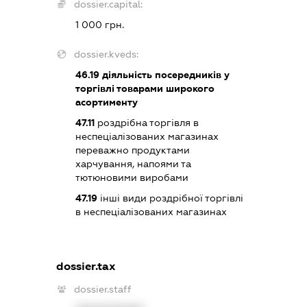
dossier.capital:
1 000 грн.
dossier.kveds:
46.19
діяльність посередників у
торгівлі товарами широкого
асортименту
47.11
роздрібна торгівля в
неспеціалізованих магазинах
переважно продуктами
харчування, напоями та
тютюновими виробами
47.19
інші види роздрібної торгівлі
в неспеціалізованих магазинах
dossier.tax
dossier.staff