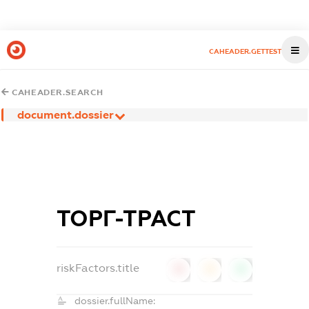
CAHEADER.GETTEST
CAHEADER.SEARCH
document.dossier
ТОРГ-ТРАСТ
riskFactors.title
0
0
0
dossier.fullName: