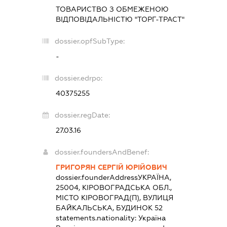
ТОВАРИСТВО З ОБМЕЖЕНОЮ
ВІДПОВІДАЛЬНІСТЮ "ТОРГ-ТРАСТ"
dossier.opfSubType:
-
dossier.edrpo:
40375255
dossier.regDate:
27.03.16
dossier.foundersAndBenef:
ГРИГОРЯН СЕРГІЙ ЮРІЙОВИЧ
dossier.founderAddress
УКРАЇНА,
25004, КІРОВОГРАДСЬКА ОБЛ.,
МІСТО КІРОВОГРАД(П), ВУЛИЦЯ
БАЙКАЛЬСЬКА, БУДИНОК 52
statements.nationality:
Україна