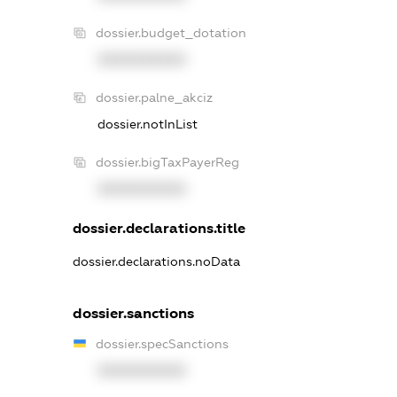
dossier.budget_dotation
XXXXXXXXXX
dossier.palne_akciz
dossier.notInList
dossier.bigTaxPayerReg
XXXXXXXXXX
dossier.declarations.title
dossier.declarations.noData
dossier.sanctions
dossier.specSanctions
XXXXXXXXXX