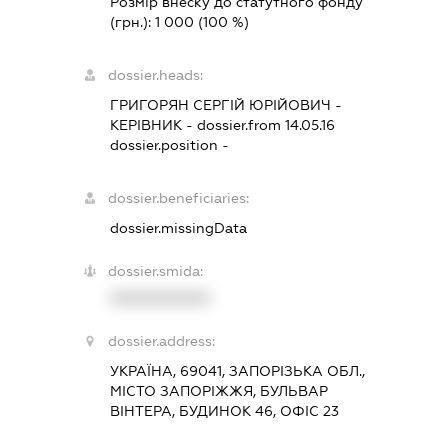
Розмір внеску до статутного фонду
(грн.):
1 000
(100 %)
dossier.heads:
ГРИГОРЯН СЕРГІЙ ЮРІЙОВИЧ
-
КЕРІВНИК
- dossier.from 14.05.16
dossier.position -
dossier.beneficiaries:
dossier.missingData
dossier.smida:
XXXXXXXXXX
dossier.address:
УКРАЇНА, 69041, ЗАПОРІЗЬКА ОБЛ.,
МІСТО ЗАПОРІЖЖЯ, БУЛЬВАР
ВІНТЕРА, БУДИНОК 46, ОФІС 23