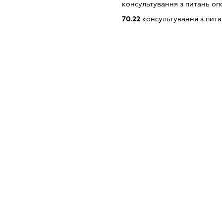
консультування з питань о
70.22
консультування з пита
XXXXXXXXXX
dossier.missingData
dossier.missingData
dossier.missingData
dossier.missingData
_reg
dossier.notInList
XXXXXXXXXX