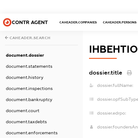
CONTR AGENT
CAHEADER.COMPANIES
CAHEADER.PERSONS
CAHEADER.SEARCH
ІНВЕНТІ
document.dossier
document.statements
dossier.title
document.history
dossier.fullName:
document.inspections
dossier.opfSubType
document.bankruptcy
document.court
dossier.edrpo:
document.taxdebts
dossier.foundersA
document.enforcements