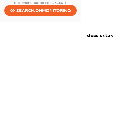
document.dueToDate
25.03.17
SEARCH.ONMONITORING
dossier.tax
dossier.staff
dossier.taxDebt
dossier.esvDebt
dossier.ndsPayer
dossier.ndsAnnul
dossier.single_tax
dossier.non_profit