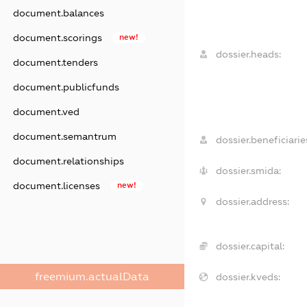
document.balances
document.scorings
new!
dossier.heads:
document.tenders
document.publicfunds
document.ved
document.semantrum
dossier.beneficiarie
document.relationships
dossier.smida:
document.licenses
new!
dossier.address:
dossier.capital:
freemium.actualData
dossier.kveds: