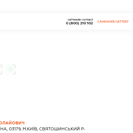
caHeader.contact
CAHEADER.GETTEST
0 (800) 210 102
0
КОЛАЙОВИЧ
ЇНА, 03179, М.КИЇВ, СВЯТОШИНСЬКИЙ Р-