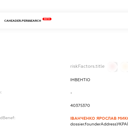
BETA
CAHEADER.PERSSEARCH
О
riskFactors.title
0
0
ІНВЕНТІО
:
-
40375370
ndBenef:
ІВАНЧЕНКО ЯРОСЛАВ МИ
dossier.founderAddress
УКРА