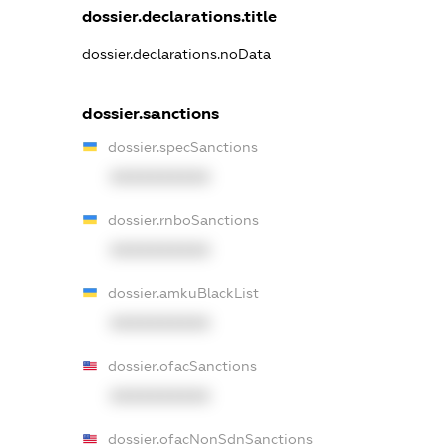
dossier.declarations.title
dossier.declarations.noData
dossier.sanctions
dossier.specSanctions
XXXXXXXXXX
dossier.rnboSanctions
XXXXXXXXXX
dossier.amkuBlackList
XXXXXXXXXX
dossier.ofacSanctions
XXXXXXXXXX
dossier.ofacNonSdnSanctions