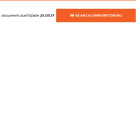
XXXXXXXXXX
document.dueToDate
25.03.17
SEARCH.ONMONITORING
dossier.commercial_info.activity
XXXXXXXXXX
freemium.exampleText_1
freemium.exampleText_2
freemium.anonymousPerSearch2
FREEMIUM.DETAILS
FREEMIUM.REGISTER