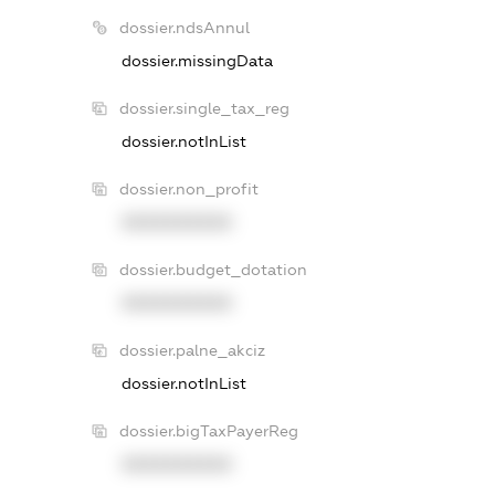
dossier.ndsAnnul
dossier.missingData
dossier.single_tax_reg
dossier.notInList
dossier.non_profit
XXXXXXXXXX
dossier.budget_dotation
XXXXXXXXXX
dossier.palne_akciz
dossier.notInList
dossier.bigTaxPayerReg
XXXXXXXXXX