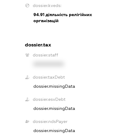
dossier.kveds:
94.91
діяльність релігійних
організацій
dossier.tax
dossier.staff
XXXXXXXXXX
dossier.taxDebt
dossier.missingData
dossier.esvDebt
dossier.missingData
dossier.ndsPayer
dossier.missingData