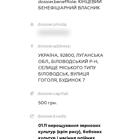
dossier.benefRole:
КІНЦЕВИЙ
БЕНЕФІЦІАРНИЙ ВЛАСНИК
dossier.smida:
XXXXXXXXXX
dossier.address:
УКРАЇНА, 92800, ЛУГАНСЬКА
ОБЛ., БІЛОВОДСЬКИЙ Р-Н,
СЕЛИЩЕ МІСЬКОГО ТИПУ
БІЛОВОДСЬК, ВУЛИЦЯ
ГОГОЛЯ, БУДИНОК 7
dossier.capital:
500 грн.
dossier.kveds:
01.11
вирощування зернових
культур (крім рису), бобових
культур і насіння олійних