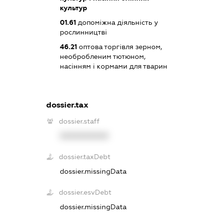
культур
01.61
допоміжна діяльність у
рослинництві
46.21
оптова торгівля зерном,
необробленим тютюном,
насінням і кормами для тварин
dossier.tax
dossier.staff
XXXXXXXXXX
dossier.taxDebt
dossier.missingData
dossier.esvDebt
dossier.missingData