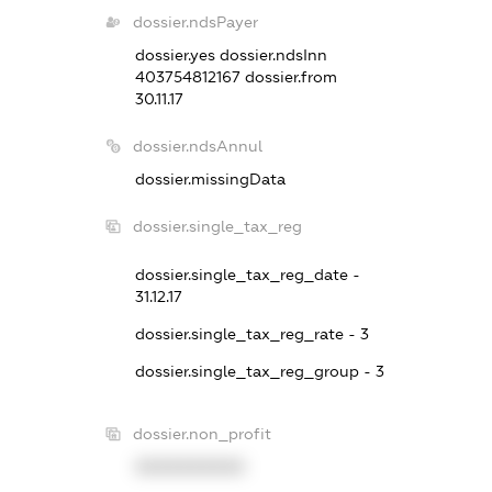
dossier.ndsPayer
dossier.yes
dossier.ndsInn
403754812167
dossier.from
30.11.17
dossier.ndsAnnul
dossier.missingData
dossier.single_tax_reg
dossier.single_tax_reg_date -
31.12.17
dossier.single_tax_reg_rate - 3
dossier.single_tax_reg_group - 3
dossier.non_profit
XXXXXXXXXX