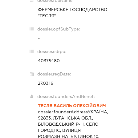
dossier.fullName:
ФЕРМЕРСЬКЕ ГОСПОДАРСТВО
"ТЕСЛЯ"
dossier.opfSubType:
-
dossier.edrpo:
40375480
dossier.regDate:
27.03.16
dossier.foundersAndBenef:
ТЕСЛЯ ВАСИЛЬ ОЛЕКСІЙОВИЧ
dossier.founderAddress
УКРАЇНА,
92833, ЛУГАНСЬКА ОБЛ.,
БІЛОВОДСЬКИЙ Р-Н, СЕЛО
ГОРОДНЄ, ВУЛИЦЯ
РОЗМАЗНІНА, БУДИНОК 10,