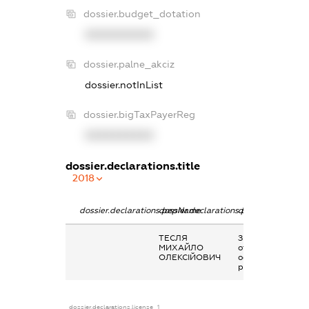
dossier.budget_dotation
XXXXXXXXXX
dossier.palne_akciz
dossier.notInList
dossier.bigTaxPayerReg
XXXXXXXXXX
dossier.declarations.title
2018
dossier.declarations.pepName
dossier.declarations.personName
dossier.declarati
ТЕСЛЯ
Заробітна плата
МИХАЙЛО
отримана за
ОЛЕКСІЙОВИЧ
основним місцем
роботи
dossier.declarations.license_1