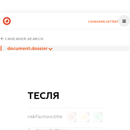
CAHEADER.GETTEST
CAHEADER.SEARCH
document.dossier
ТЕСЛЯ
riskFactors.title
0
0
0