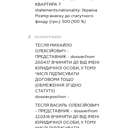
КВАРТИРА 7
statements.nationality:
Україна
Розмір внеску до статутного
фонду (грн.):
500
(100 %)
dossier.heads:
ТЕСЛЯ МИХАЙЛО
ОЛЕКСІЙОВИЧ
-
ПРЕДСТАВНИК
- dossier.from
20.04.17
ВЧИНЯТИ ДІЇ ВІД ІМЕНІ
ЮРИДИЧНОЇ ОСОБИ, У ТОМУ
ЧИСЛІ ПІДПИСУВАТИ
ДОГОВОРИ ТОЩО
(ОБМЕЖЕННЯ ЗГІДНО
СТАТУТУ)
dossier.position -
ТЕСЛЯ ВАСИЛЬ ОЛЕКСІЙОВИЧ
-
ПРЕДСТАВНИК
- dossier.from
22.03.16
ВЧИНЯТИ ДІЇ ВІД ІМЕНІ
ЮРИДИЧНОЇ ОСОБИ, У ТОМУ
ЧИСЛІ ПІДПИСУВАТИ