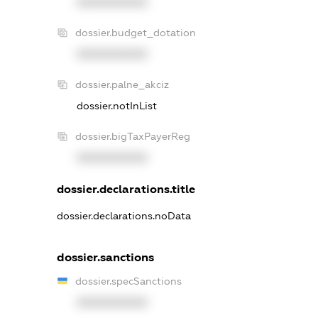
XXXXXXXXXX
dossier.budget_dotation
XXXXXXXXXX
dossier.palne_akciz
dossier.notInList
dossier.bigTaxPayerReg
XXXXXXXXXX
dossier.declarations.title
dossier.declarations.noData
dossier.sanctions
dossier.specSanctions
XXXXXXXXXX