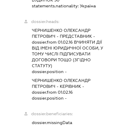
БУДИНОК 50
statements.nationality:
Україна
dossier.heads:
ЧЕРНИШЕНКО ОЛЕКСАНДР
ПЕТРОВИЧ
-
ПРЕДСТАВНИК
-
dossier.from 01.02.16
ВЧИНЯТИ ДІЇ
ВІД ІМЕНІ ЮРИДИЧНОЇ ОСОБИ, У
ТОМУ ЧИСЛІ ПІДПИСУВАТИ
ДОГОВОРИ ТОЩО (ЗГІДНО
СТАТУТУ)
dossier.position -
ЧЕРНИШЕНКО ОЛЕКСАНДР
ПЕТРОВИЧ
-
КЕРІВНИК
-
dossier.from 01.02.16
dossier.position -
dossier.beneficiaries:
dossier.missingData