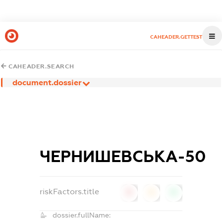
CAHEADER.GETTEST
CAHEADER.SEARCH
document.dossier
ЧЕРНИШЕВСЬКА-50
riskFactors.title
0
0
0
dossier.fullName: