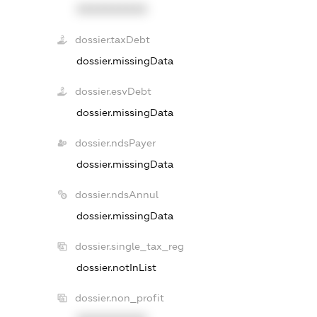
XXXXXXXXXX
dossier.taxDebt
dossier.missingData
dossier.esvDebt
dossier.missingData
dossier.ndsPayer
dossier.missingData
dossier.ndsAnnul
dossier.missingData
dossier.single_tax_reg
dossier.notInList
dossier.non_profit