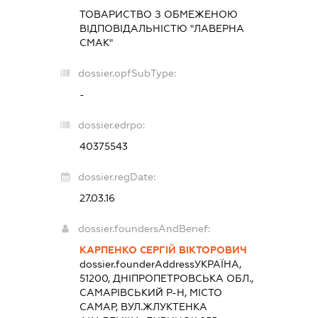
ТОВАРИСТВО З ОБМЕЖЕНОЮ
ВІДПОВІДАЛЬНІСТЮ "ЛАВЕРНА
СМАК"
dossier.opfSubType:
-
dossier.edrpo:
40375543
dossier.regDate:
27.03.16
dossier.foundersAndBenef:
КАРПЕНКО СЕРГІЙ ВІКТОРОВИЧ
dossier.founderAddress
УКРАЇНА,
51200, ДНІПРОПЕТРОВСЬКА ОБЛ.,
САМАРІВСЬКИЙ Р-Н, МІСТО
САМАР, ВУЛ.ЖЛУКТЕНКА