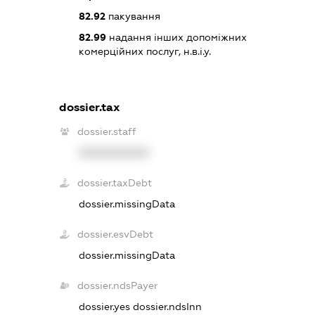
82.92
пакування
82.99
надання інших допоміжних
комерційних послуг, н.в.і.у.
dossier.tax
dossier.staff
XXXXXXXXXX
dossier.taxDebt
dossier.missingData
dossier.esvDebt
dossier.missingData
dossier.ndsPayer
dossier.yes
dossier.ndsInn