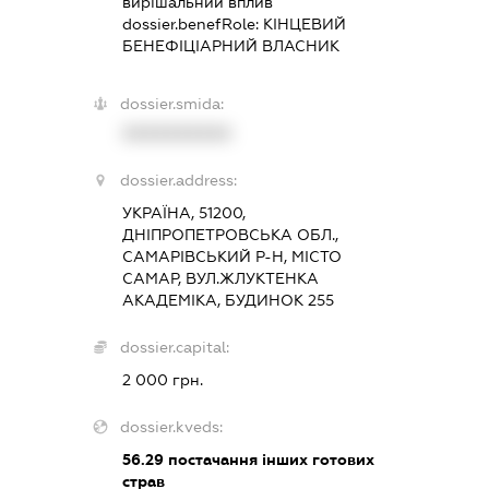
вирішальний вплив
dossier.benefRole:
КІНЦЕВИЙ
БЕНЕФІЦІАРНИЙ ВЛАСНИК
dossier.smida:
XXXXXXXXXX
dossier.address:
УКРАЇНА, 51200,
ДНІПРОПЕТРОВСЬКА ОБЛ.,
САМАРІВСЬКИЙ Р-Н, МІСТО
САМАР, ВУЛ.ЖЛУКТЕНКА
АКАДЕМІКА, БУДИНОК 255
dossier.capital:
2 000 грн.
dossier.kveds:
56.29
постачання інших готових
страв