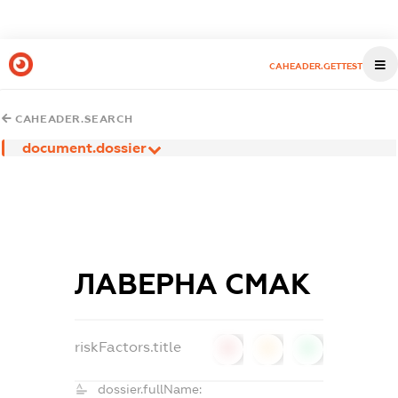
CAHEADER.GETTEST
CAHEADER.SEARCH
document.dossier
ЛАВЕРНА СМАК
riskFactors.title
0
0
0
dossier.fullName: