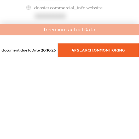
dossier.commercial_info.website
XXXXXXXXXX
freemium.actualData
dossier.commercial_info.activity
XXXXXXXXXX
document.dueToDate
20.10.25
SEARCH.ONMONITORING
freemium.exampleText_1
freemium.exampleText_2
freemium.anonymousPerSearch2
FREEMIUM.DETAILS
FREEMIUM.REGISTER