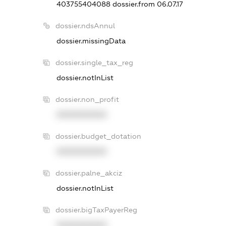
403755404088
dossier.from 06.07.17
dossier.ndsAnnul
dossier.missingData
dossier.single_tax_reg
dossier.notInList
dossier.non_profit
XXXXXXXXXX
dossier.budget_dotation
XXXXXXXXXX
dossier.palne_akciz
dossier.notInList
dossier.bigTaxPayerReg
XXXXXXXXXX