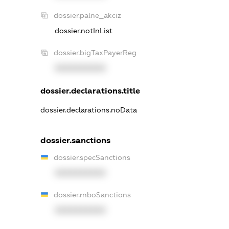
dossier.palne_akciz
dossier.notInList
dossier.bigTaxPayerReg
XXXXXXXXXX
dossier.declarations.title
dossier.declarations.noData
dossier.sanctions
dossier.specSanctions
XXXXXXXXXX
dossier.rnboSanctions
XXXXXXXXXX