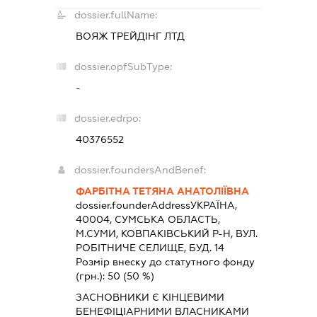
dossier.fullName:
ВОЯЖ ТРЕЙДІНГ ЛТД
dossier.opfSubType:
-
dossier.edrpo:
40376552
dossier.foundersAndBenef:
ФАРБІТНА ТЕТЯНА АНАТОЛІЇВНА
dossier.founderAddress
УКРАЇНА,
40004, СУМСЬКА ОБЛАСТЬ,
М.СУМИ, КОВПАКІВСЬКИЙ Р-Н, ВУЛ.
РОБІТНИЧЕ СЕЛИЩЕ, БУД. 14
Розмір внеску до статутного фонду
(грн.):
50
(50 %)
ЗАСНОВНИКИ Є КІНЦЕВИМИ
БЕНЕФІЦІАРНИМИ ВЛАСНИКАМИ