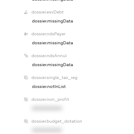
dossier.esvDebt
dossier.missingData
dossier.ndsPayer
dossier.missingData
dossier.ndsAnnul
dossier.missingData
dossier.single_tax_reg
dossier.notInList
dossier.non_profit
XXXXXXXXXX
dossier.budget_dotation
XXXXXXXXXX