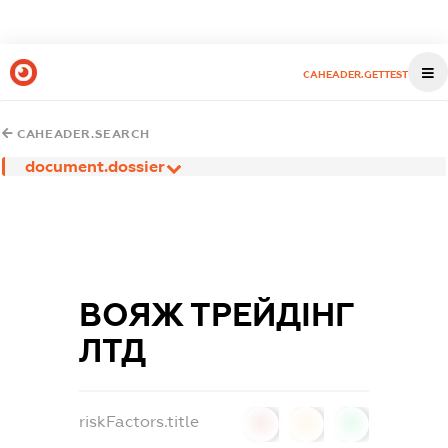
CAHEADER.GETTEST
CAHEADER.SEARCH
document.dossier
ВОЯЖ ТРЕЙДІНГ
ЛТД
riskFactors.title
0
0
0