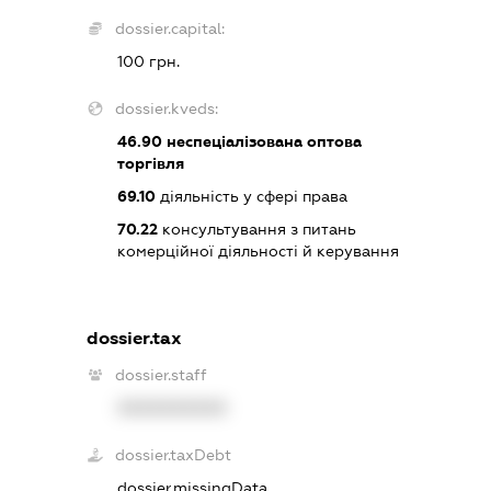
dossier.capital:
100 грн.
dossier.kveds:
46.90
неспеціалізована оптова
торгівля
69.10
діяльність у сфері права
70.22
консультування з питань
комерційної діяльності й керування
dossier.tax
dossier.staff
XXXXXXXXXX
dossier.taxDebt
dossier.missingData