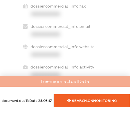
dossier.commercial_info.fax
XXXXXXXXXX
dossier.commercial_info.email
XXXXXXXXXX
dossier.commercial_info.website
XXXXXXXXXX
dossier.commercial_info.activity
XXXXXXXXXX
freemium.actualData
freemium.exampleText_1
document.dueToDate
25.03.17
SEARCH.ONMONITORING
freemium.exampleText_2
freemium.anonymousPerSearch2
FREEMIUM.DETAILS
FREEMIUM.REGISTER