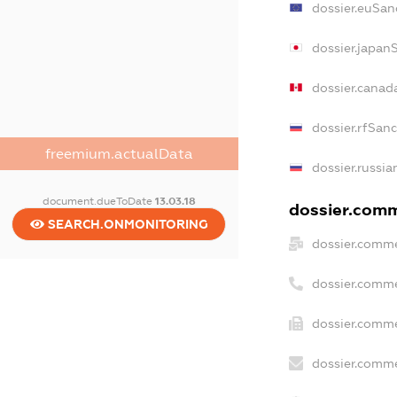
dossier.euSan
dossier.japan
dossier.canad
dossier.rfSan
freemium.actualData
dossier.russia
document.dueToDate
13.03.18
dossier.comme
SEARCH.ONMONITORING
dossier.comme
dossier.comme
dossier.comme
dossier.comme