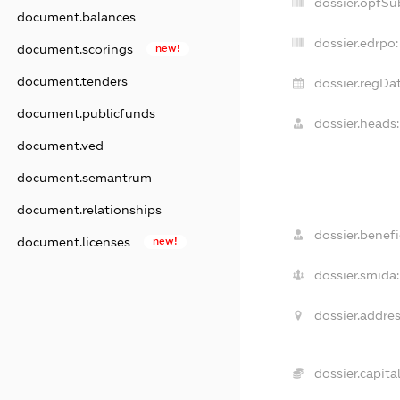
dossier.opfSu
document.balances
dossier.edrpo:
document.scorings
new!
document.tenders
dossier.regDat
document.publicfunds
dossier.heads:
document.ved
document.semantrum
document.relationships
dossier.benefi
document.licenses
new!
dossier.smida:
dossier.addres
dossier.capital