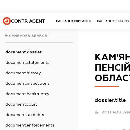
CONTR AGENT
CAHEADER.COMPANIES
CAHEADER.PERSONS
CAHEADER.SEARCH
document.dossier
КАМ'ЯН
document.statements
ПЕНСІ
document.history
ОБЛАС
document.inspections
document.bankruptcy
dossier.title
document.court
dossier.fullN
document.taxdebts
document.enforcements