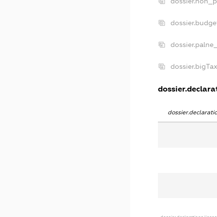
dossier.non_p
dossier.budg
dossier.palne
dossier.bigTa
dossier.declarat
dossier.declarat