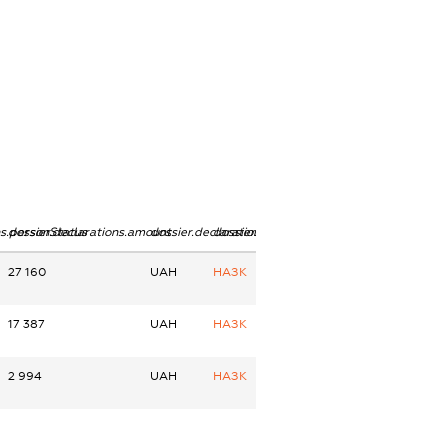
ns.personStatus
dossier.declarations.amount
dossier.declarations.currency
dossier.declarations.source
27 160
UAH
НАЗК
17 387
UAH
НАЗК
2 994
UAH
НАЗК