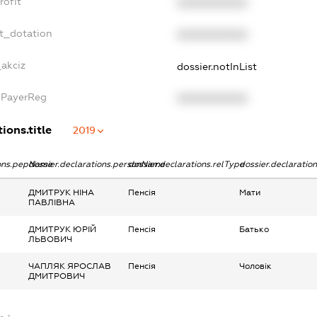
rofit
XXXXXXXXXX
et_dotation
XXXXXXXXXX
_akciz
dossier.notInList
xPayerReg
XXXXXXXXXX
ions.title
2019
ions.pepName
dossier.declarations.personName
dossier.declarations.relType
dossier.declaratio
ДМИТРУК НІНА
Пенсія
Мати
ПАВЛІВНА
ДМИТРУК ЮРІЙ
Пенсія
Батько
ЛЬВОВИЧ
ЧАПЛЯК ЯРОСЛАВ
Пенсія
Чоловік
ДМИТРОВИЧ