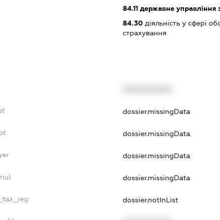
84.11
державне управління 
84.30
діяльність у сфері об
страхування
XXXXXXXXXX
bt
dossier.missingData
bt
dossier.missingData
yer
dossier.missingData
nul
dossier.missingData
e_tax_reg
dossier.notInList