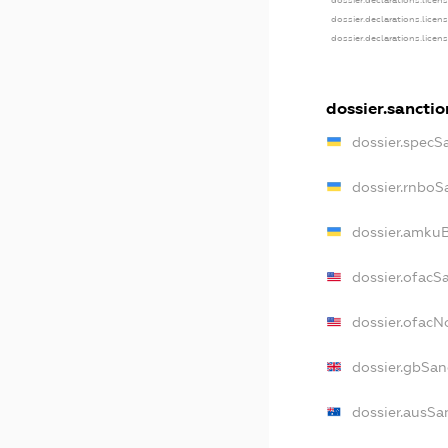
dossier.declarations.licen
dossier.declarations.licen
dossier.declarations.licen
dossier.sanctio
dossier.specS
dossier.rnboS
dossier.amkuB
dossier.ofacS
dossier.ofac
dossier.gbSan
dossier.ausSa