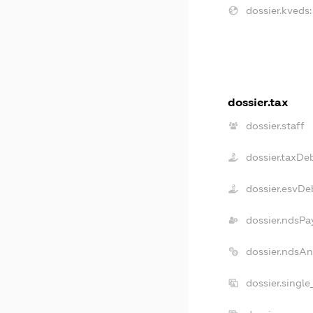
dossier.kveds:
dossier.tax
dossier.staff
dossier.taxDe
dossier.esvDe
dossier.ndsPa
dossier.ndsAn
dossier.singl