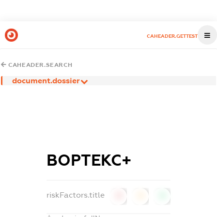
CAHEADER.GETTEST
CAHEADER.SEARCH
document.dossier
ВОРТЕКС+
riskFactors.title
0
0
0