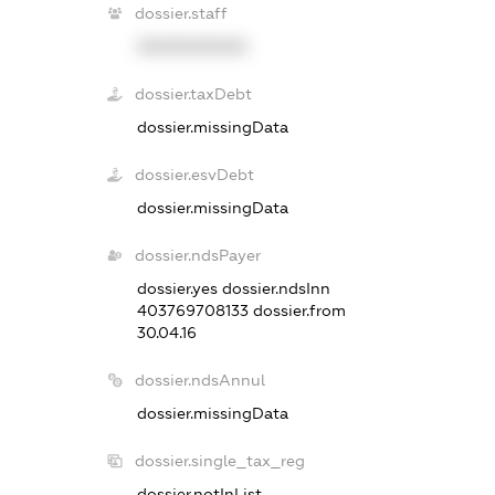
dossier.staff
XXXXXXXXXX
dossier.taxDebt
dossier.missingData
dossier.esvDebt
dossier.missingData
dossier.ndsPayer
dossier.yes
dossier.ndsInn
403769708133
dossier.from
30.04.16
dossier.ndsAnnul
dossier.missingData
dossier.single_tax_reg
dossier.notInList