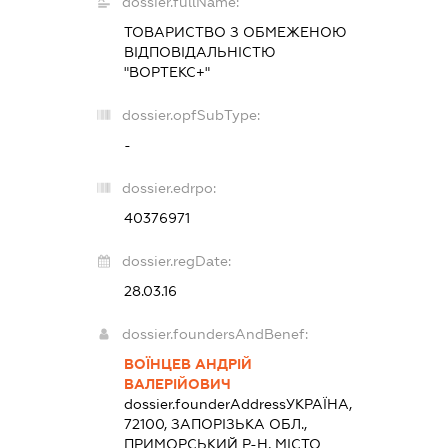
dossier.fullName:
ТОВАРИСТВО З ОБМЕЖЕНОЮ
ВІДПОВІДАЛЬНІСТЮ
"ВОРТЕКС+"
dossier.opfSubType:
-
dossier.edrpo:
40376971
dossier.regDate:
28.03.16
dossier.foundersAndBenef:
ВОЇНЦЕВ АНДРІЙ
ВАЛЕРІЙОВИЧ
dossier.founderAddress
УКРАЇНА,
72100, ЗАПОРІЗЬКА ОБЛ.,
ПРИМОРСЬКИЙ Р-Н, МІСТО