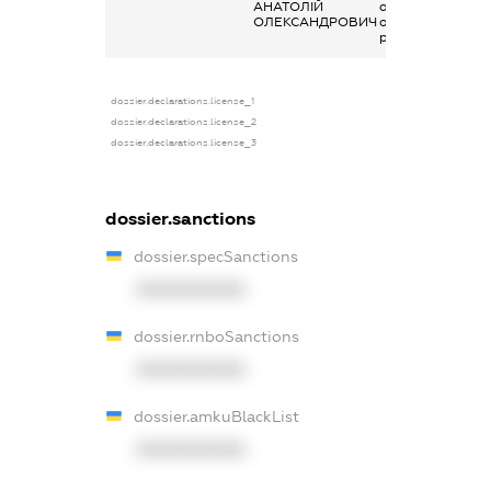
АНАТОЛІЙ
отримана за
ОЛЕКСАНДРОВИЧ
основним місцем
роботи
dossier.declarations.license_1
dossier.declarations.license_2
dossier.declarations.license_3
dossier.sanctions
dossier.specSanctions
XXXXXXXXXX
dossier.rnboSanctions
XXXXXXXXXX
dossier.amkuBlackList
XXXXXXXXXX