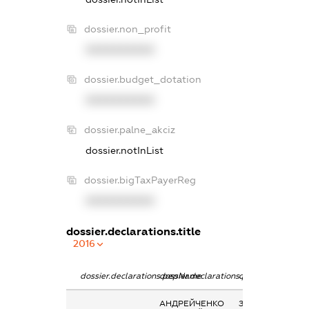
dossier.non_profit
XXXXXXXXXX
dossier.budget_dotation
XXXXXXXXXX
dossier.palne_akciz
dossier.notInList
dossier.bigTaxPayerReg
XXXXXXXXXX
dossier.declarations.title
2016
dossier.declarations.pepName
dossier.declarations.personName
dossier.declarati
АНДРЕЙЧЕНКО
Заробітна плата