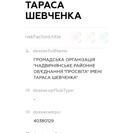
ТАРАСА
ШЕВЧЕНКА
riskFactors.title
0
0
0
dossier.fullName:
ГРОМАДСЬКА ОРГАНІЗАЦІЯ
"НАДВІРНЯНСЬКЕ РАЙОННЕ
ОБ'ЄДНАННЯ "ПРОСВІТА" ІМЕНІ
ТАРАСА ШЕВЧЕНКА"
dossier.opfSubType:
-
dossier.edrpo:
40380129