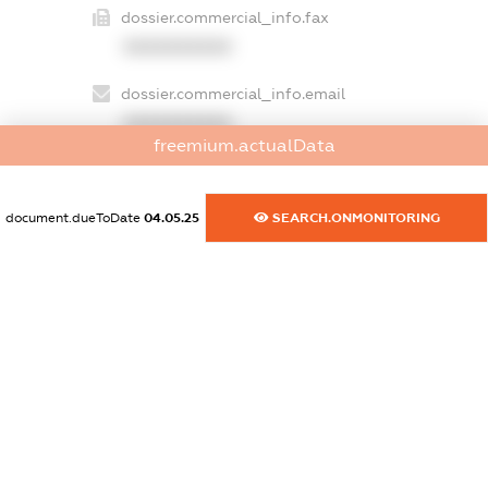
dossier.commercial_info.fax
XXXXXXXXXX
dossier.commercial_info.email
XXXXXXXXXX
freemium.actualData
dossier.commercial_info.website
XXXXXXXXXX
document.dueToDate
04.05.25
SEARCH.ONMONITORING
dossier.commercial_info.activity
XXXXXXXXXX
freemium.exampleText_1
freemium.exampleText_2
freemium.anonymousPerSearch2
FREEMIUM.DETAILS
FREEMIUM.REGISTER