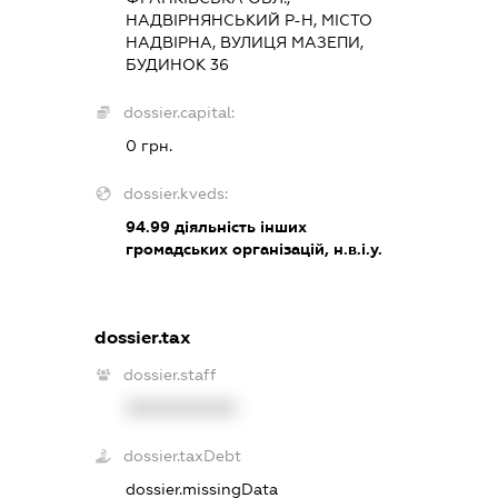
НАДВІРНЯНСЬКИЙ Р-Н, МІСТО
НАДВІРНА, ВУЛИЦЯ МАЗЕПИ,
БУДИНОК 36
dossier.capital:
0 грн.
dossier.kveds:
94.99
діяльність інших
громадських організацій, н.в.і.у.
dossier.tax
dossier.staff
XXXXXXXXXX
dossier.taxDebt
dossier.missingData