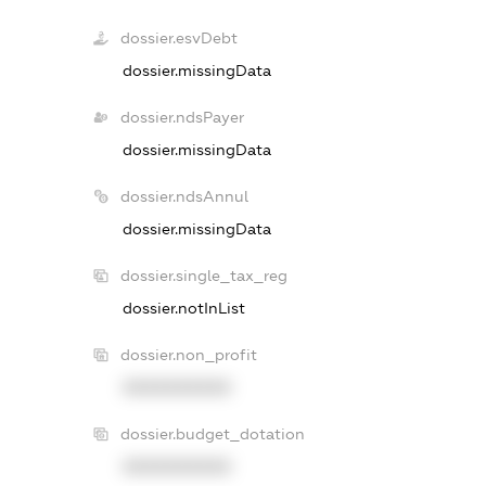
dossier.esvDebt
dossier.missingData
dossier.ndsPayer
dossier.missingData
dossier.ndsAnnul
dossier.missingData
dossier.single_tax_reg
dossier.notInList
dossier.non_profit
XXXXXXXXXX
dossier.budget_dotation
XXXXXXXXXX