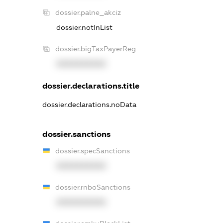
dossier.palne_akciz
dossier.notInList
dossier.bigTaxPayerReg
XXXXXXXXXX
dossier.declarations.title
dossier.declarations.noData
dossier.sanctions
dossier.specSanctions
XXXXXXXXXX
dossier.rnboSanctions
XXXXXXXXXX