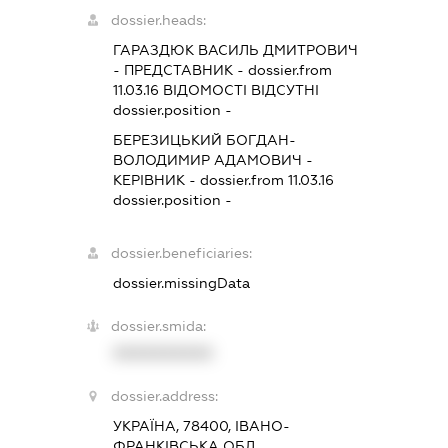
dossier.heads:
ГАРАЗДЮК ВАСИЛЬ ДМИТРОВИЧ
-
ПРЕДСТАВНИК
- dossier.from
11.03.16
ВІДОМОСТІ ВІДСУТНІ
dossier.position -
БЕРЕЗИЦЬКИЙ БОГДАН-
ВОЛОДИМИР АДАМОВИЧ
-
КЕРІВНИК
- dossier.from 11.03.16
dossier.position -
dossier.beneficiaries:
dossier.missingData
dossier.smida:
XXXXXXXXXX
dossier.address:
УКРАЇНА, 78400, ІВАНО-
ФРАНКІВСЬКА ОБЛ.,