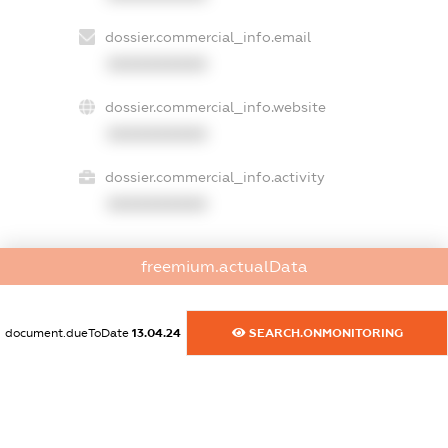
dossier.commercial_info.email
XXXXXXXXXX
dossier.commercial_info.website
XXXXXXXXXX
dossier.commercial_info.activity
XXXXXXXXXX
freemium.actualData
freemium.exampleText_1
freemium.exampleText_2
freemium.anonymousPerSearch2
document.dueToDate
13.04.24
SEARCH.ONMONITORING
FREEMIUM.DETAILS
FREEMIUM.REGISTER