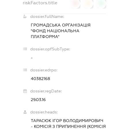
riskFactors.title
0
0
0
dossier.fullName:
ГРОМАДСЬКА ОРГАНІЗАЦІЯ
"ФОНД НАЦІОНАЛЬНА
ПЛАТФОРМА"
dossier.opfSubType:
-
dossier.edrpo:
40382168
dossier.regDate:
29.03.16
dossier.heads:
ТАРАСЮК ІГОР ВОЛОДИМИРОВИЧ
-
КОМІСІЯ З ПРИПИНЕННЯ (КОМІСІЯ