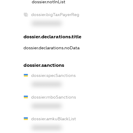
dossier.notInList
dossier.bigTaxPayerReg
XXXXXXXXXX
dossier.declarations.title
dossier.declarations.noData
dossier.sanctions
dossier.specSanctions
XXXXXXXXXX
dossier.rnboSanctions
XXXXXXXXXX
dossier.amkuBlackList
XXXXXXXXXX