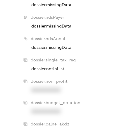
dossier.missingData
dossier.ndsPayer
dossier.missingData
dossier.ndsAnnul
dossier.missingData
dossier.single_tax_reg
dossier.notInList
dossier.non_profit
XXXXXXXXXX
dossier.budget_dotation
XXXXXXXXXX
dossier.palne_akciz