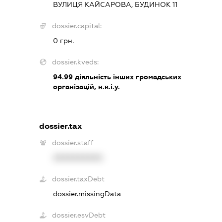
ВУЛИЦЯ КАЙСАРОВА, БУДИНОК 11
dossier.capital:
0 грн.
dossier.kveds:
94.99
діяльність інших громадських
організацій, н.в.і.у.
dossier.tax
dossier.staff
XXXXXXXXXX
dossier.taxDebt
dossier.missingData
dossier.esvDebt