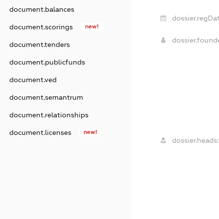
document.balances
dossier.regDat
document.scorings
new!
dossier.foun
document.tenders
document.publicfunds
document.ved
document.semantrum
document.relationships
document.licenses
new!
dossier.heads: