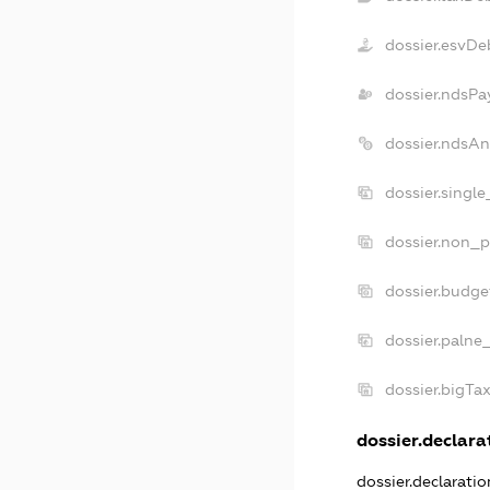
dossier.esvDe
dossier.ndsPa
dossier.ndsAn
dossier.singl
dossier.non_p
dossier.budg
dossier.palne
dossier.bigTa
dossier.declarat
dossier.declarati