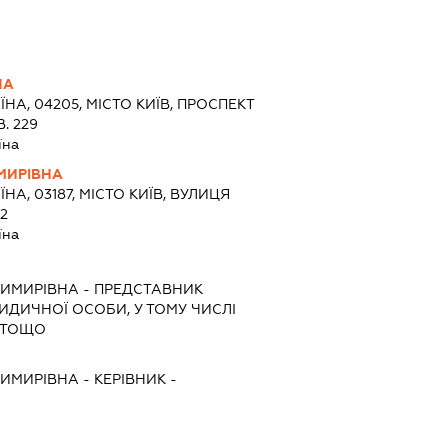
НА
ЇНА, 04205, МІСТО КИЇВ, ПРОСПЕКТ
. 229
їна
МИРІВНА
ЇНА, 03187, МІСТО КИЇВ, ВУЛИЦЯ
82
їна
ДИМИРІВНА
-
ПРЕДСТАВНИК
РИДИЧНОЇ ОСОБИ, У ТОМУ ЧИСЛІ
 ТОЩО
ДИМИРІВНА
-
КЕРІВНИК
-