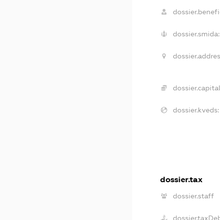
dossier.benefi
dossier.smida:
dossier.addres
dossier.capital
dossier.kveds:
dossier.tax
dossier.staff
dossier.taxDe