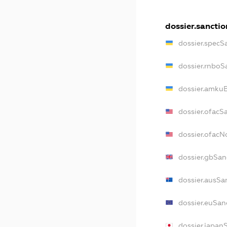
dossier.sanctio
dossier.specS
dossier.rnboS
dossier.amkuB
dossier.ofacS
dossier.ofac
dossier.gbSan
dossier.ausSa
dossier.euSan
dossier.japan