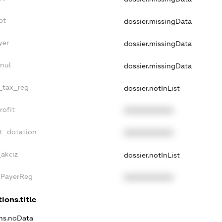
bt
dossier.missingData
yer
dossier.missingData
nul
dossier.missingData
e_tax_reg
dossier.notInList
rofit
XXXXXXXXXX
et_dotation
XXXXXXXXXX
_akciz
dossier.notInList
xPayerReg
XXXXXXXXXX
ions.title
ons.noData