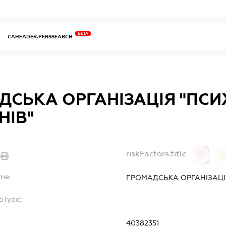
BETA
CAHEADER.PERSSEARCH
ДСЬКА ОРГАНІЗАЦІЯ "ПСИ
НІВ"
riskFactors.title
0
ame:
ГРОМАДСЬКА ОРГАНІЗАЦІ
bType:
-
40382351