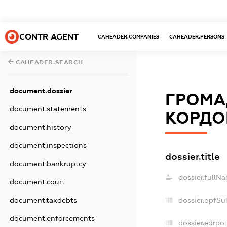
CONTR AGENT
CAHEADER.COMPANIES
CAHEADER.PERSONS
CAHEADER.SEARCH
document.dossier
ГРОМА
document.statements
КОРДО
document.history
document.inspections
dossier.title
document.bankruptcy
dossier.fullN
document.court
document.taxdebts
dossier.opfSu
document.enforcements
dossier.edrpo: