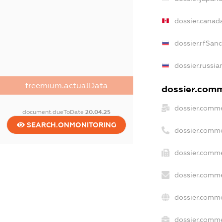
dossier.canad
dossier.rfSan
dossier.russia
freemium.actualData
dossier.comme
dossier.comme
document.dueToDate
20.04.25
SEARCH.ONMONITORING
dossier.comme
dossier.comme
dossier.comme
dossier.comme
dossier.comme