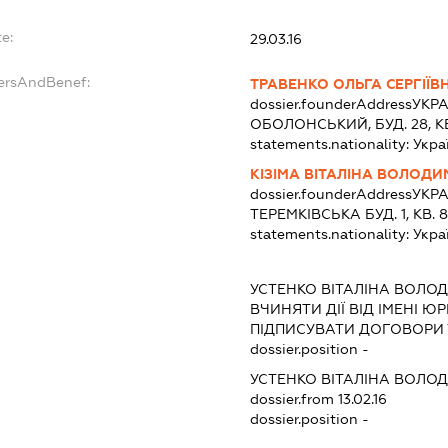
e:
29.03.16
dersAndBenef:
ТРАВЕНКО ОЛЬГА СЕРГІЇВ
dossier.founderAddress
УКРА
ОБОЛОНСЬКИЙ, БУД. 28, КВ
statements.nationality:
Укра
КІЗІМА ВІТАЛІНА ВОЛОДИ
dossier.founderAddress
УКРА
ТЕРЕМКІВСЬКА БУД. 1, КВ. 
statements.nationality:
Укра
УСТЕНКО ВІТАЛІНА ВОЛО
ВЧИНЯТИ ДІЇ ВІД ІМЕНІ Ю
ПІДПИСУВАТИ ДОГОВОРИ
dossier.position -
УСТЕНКО ВІТАЛІНА ВОЛО
dossier.from 13.02.16
dossier.position -