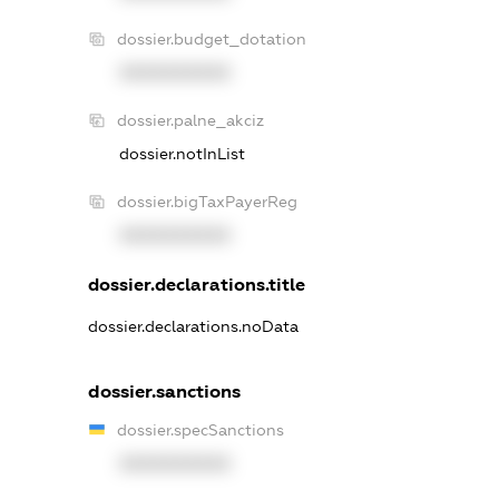
dossier.budget_dotation
XXXXXXXXXX
dossier.palne_akciz
dossier.notInList
dossier.bigTaxPayerReg
XXXXXXXXXX
dossier.declarations.title
dossier.declarations.noData
dossier.sanctions
dossier.specSanctions
XXXXXXXXXX