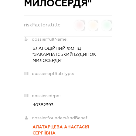
МИЛОСЕРДЯ"
riskFactors.title
0
0
0
dossier.fullName:
БЛАГОДІЙНИЙ ФОНД
"ЗАКАРПАТСЬКИЙ БУДИНОК
МИЛОСЕРДЯ"
dossier.opfSubType:
-
dossier.edrpo:
40382393
dossier.foundersAndBenef:
АЛАТАРЦЕВА АНАСТАСІЯ
СЕРГІЇВНА