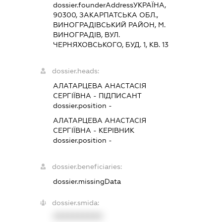
dossier.founderAddress
УКРАЇНА,
90300, ЗАКАРПАТСЬКА ОБЛ.,
ВИНОГРАДIВСЬКИЙ РАЙОН, М.
ВИНОГРАДІВ, ВУЛ.
ЧЕРНЯХОВСЬКОГО, БУД. 1, КВ. 13
dossier.heads:
АЛАТАРЦЕВА АНАСТАСІЯ
СЕРГІЇВНА
-
ПІДПИСАНТ
dossier.position -
АЛАТАРЦЕВА АНАСТАСІЯ
СЕРГІЇВНА
-
КЕРІВНИК
dossier.position -
dossier.beneficiaries:
dossier.missingData
dossier.smida:
XXXXXXXXXX