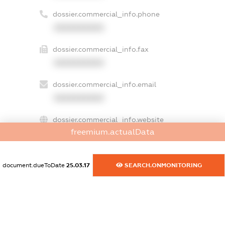
dossier.commercial_info.phone
XXXXXXXXXX
dossier.commercial_info.fax
XXXXXXXXXX
dossier.commercial_info.email
XXXXXXXXXX
dossier.commercial_info.website
freemium.actualData
XXXXXXXXXX
dossier.commercial_info.activity
document.dueToDate
25.03.17
SEARCH.ONMONITORING
XXXXXXXXXX
freemium.exampleText_1
freemium.exampleText_2