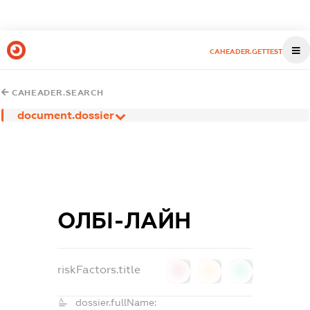
CAHEADER.GETTEST
CAHEADER.SEARCH
document.dossier
ОЛБІ-ЛАЙН
riskFactors.title
0
0
0
dossier.fullName: