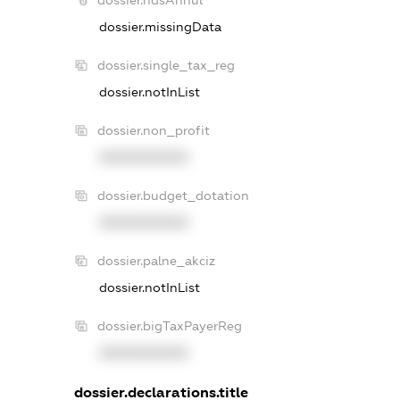
dossier.missingData
dossier.single_tax_reg
dossier.notInList
dossier.non_profit
XXXXXXXXXX
dossier.budget_dotation
XXXXXXXXXX
dossier.palne_akciz
dossier.notInList
dossier.bigTaxPayerReg
XXXXXXXXXX
dossier.declarations.title