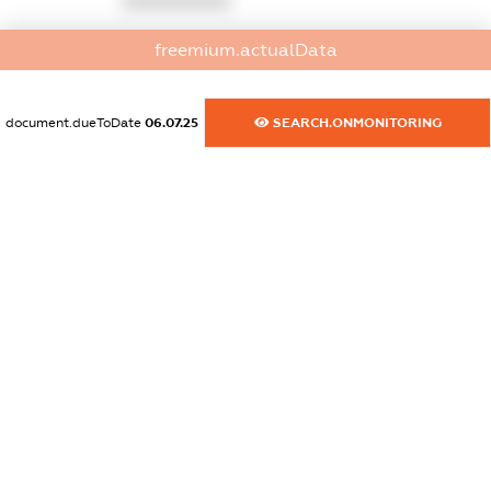
XXXXXXXXXX
dossier.commercial_info.activity
freemium.actualData
XXXXXXXXXX
document.dueToDate
06.07.25
SEARCH.ONMONITORING
freemium.exampleText_1
freemium.exampleText_2
freemium.anonymousPerSearch2
FREEMIUM.DETAILS
FREEMIUM.REGISTER