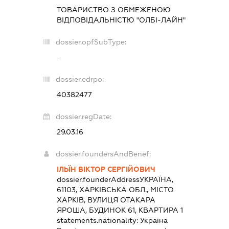
ТОВАРИСТВО З ОБМЕЖЕНОЮ
ВІДПОВІДАЛЬНІСТЮ "ОЛБІ-ЛАЙН"
dossier.opfSubType:
-
dossier.edrpo:
40382477
dossier.regDate:
29.03.16
dossier.foundersAndBenef:
ІЛЬЇН ВІКТОР СЕРГІЙОВИЧ
dossier.founderAddress
УКРАЇНА,
61103, ХАРКІВСЬКА ОБЛ., МІСТО
ХАРКІВ, ВУЛИЦЯ ОТАКАРА
ЯРОША, БУДИНОК 61, КВАРТИРА 1
statements.nationality:
Україна