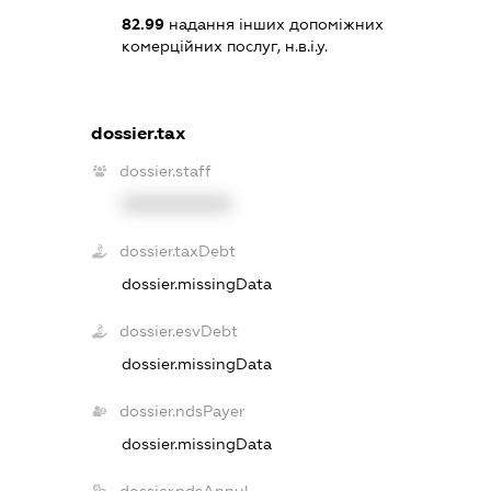
82.99
надання інших допоміжних
комерційних послуг, н.в.і.у.
dossier.tax
dossier.staff
XXXXXXXXXX
dossier.taxDebt
dossier.missingData
dossier.esvDebt
dossier.missingData
dossier.ndsPayer
dossier.missingData
dossier.ndsAnnul