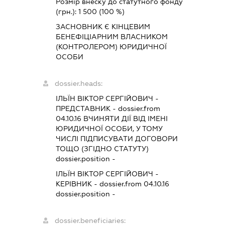
Розмір внеску до статутного фонду
(грн.):
1 500
(100 %)
ЗАСНОВНИК Є КІНЦЕВИМ
БЕНЕФІЦІАРНИМ ВЛАСНИКОМ
(КОНТРОЛЕРОМ) ЮРИДИЧНОЇ
ОСОБИ
dossier.heads:
ІЛЬЇН ВІКТОР СЕРГІЙОВИЧ
-
ПРЕДСТАВНИК
- dossier.from
04.10.16
ВЧИНЯТИ ДІЇ ВІД ІМЕНІ
ЮРИДИЧНОЇ ОСОБИ, У ТОМУ
ЧИСЛІ ПІДПИСУВАТИ ДОГОВОРИ
ТОЩО (ЗГІДНО СТАТУТУ)
dossier.position -
ІЛЬЇН ВІКТОР СЕРГІЙОВИЧ
-
КЕРІВНИК
- dossier.from 04.10.16
dossier.position -
dossier.beneficiaries: