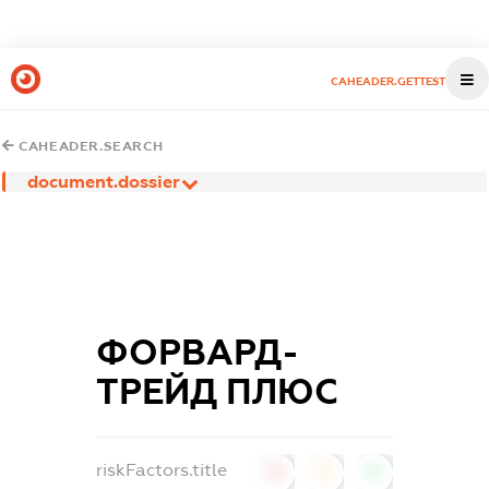
CAHEADER.GETTEST
CAHEADER.SEARCH
document.dossier
ФОРВАРД-
ТРЕЙД ПЛЮС
riskFactors.title
0
0
0