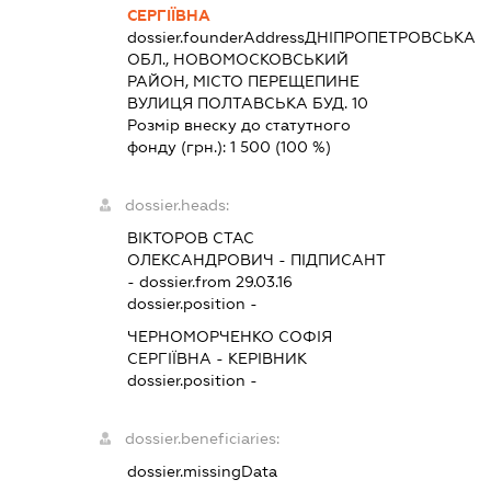
СЕРГІЇВНА
dossier.founderAddress
ДНІПРОПЕТРОВСЬКА
ОБЛ., НОВОМОСКОВСЬКИЙ
РАЙОН, МІСТО ПЕРЕЩЕПИНЕ
ВУЛИЦЯ ПОЛТАВСЬКА БУД. 10
Розмір внеску до статутного
фонду (грн.):
1 500
(100 %)
dossier.heads:
ВІКТОРОВ СТАС
ОЛЕКСАНДРОВИЧ
-
ПІДПИСАНТ
- dossier.from 29.03.16
dossier.position -
ЧЕРНОМОРЧЕНКО СОФІЯ
СЕРГІЇВНА
-
КЕРІВНИК
dossier.position -
dossier.beneficiaries:
dossier.missingData