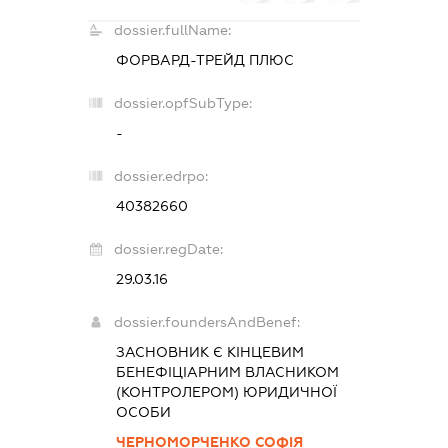
dossier.fullName:
ФОРВАРД-ТРЕЙД ПЛЮС
dossier.opfSubType:
-
dossier.edrpo:
40382660
dossier.regDate:
29.03.16
dossier.foundersAndBenef:
ЗАСНОВНИК Є КІНЦЕВИМ
БЕНЕФІЦІАРНИМ ВЛАСНИКОМ
(КОНТРОЛЕРОМ) ЮРИДИЧНОЇ
ОСОБИ
ЧЕРНОМОРЧЕНКО СОФІЯ