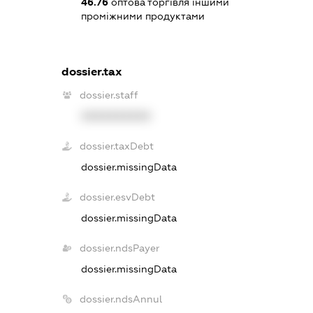
46.76
оптова торгівля іншими
проміжними продуктами
dossier.tax
dossier.staff
XXXXXXXXXX
dossier.taxDebt
dossier.missingData
dossier.esvDebt
dossier.missingData
dossier.ndsPayer
dossier.missingData
dossier.ndsAnnul