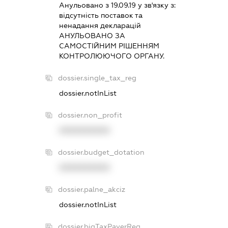
Анульовано з 19.09.19 у зв'язку з:
вiдсутнiсть поставок та
ненадання декларацiй
АНУЛЬОВАНО ЗА
САМОСТIЙНИМ РIШЕННЯМ
КОНТРОЛЮЮЧОГО ОРГАНУ.
dossier.single_tax_reg
dossier.notInList
dossier.non_profit
XXXXXXXXXX
dossier.budget_dotation
XXXXXXXXXX
dossier.palne_akciz
dossier.notInList
dossier.bigTaxPayerReg