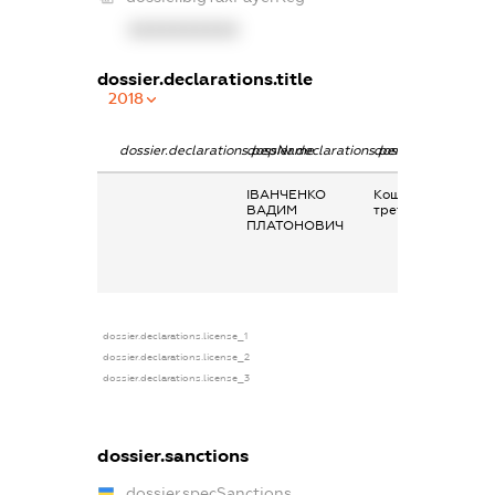
XXXXXXXXXX
dossier.declarations.title
2018
dossier.declarations.pepName
dossier.declarations.personName
dossier.declaratio
ІВАНЧЕНКО
Кошти, позичені
ВАДИМ
третім особам
ПЛАТОНОВИЧ
dossier.declarations.license_1
dossier.declarations.license_2
dossier.declarations.license_3
dossier.sanctions
dossier.specSanctions