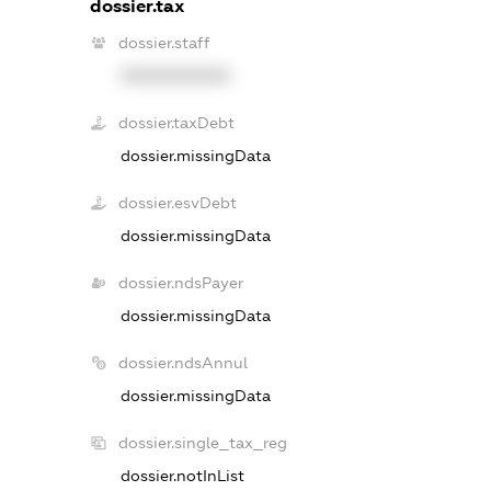
dossier.tax
dossier.staff
XXXXXXXXXX
dossier.taxDebt
dossier.missingData
dossier.esvDebt
dossier.missingData
dossier.ndsPayer
dossier.missingData
dossier.ndsAnnul
dossier.missingData
dossier.single_tax_reg
dossier.notInList