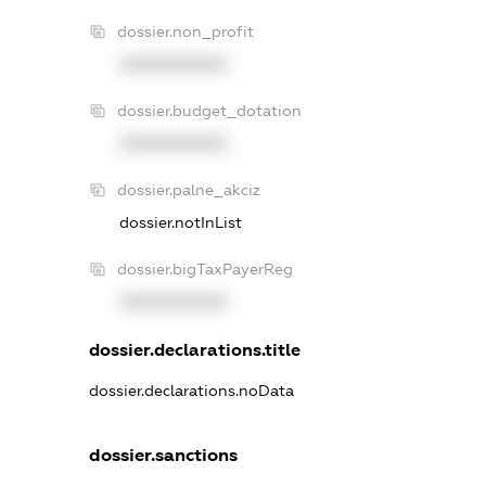
dossier.non_profit
XXXXXXXXXX
dossier.budget_dotation
XXXXXXXXXX
dossier.palne_akciz
dossier.notInList
dossier.bigTaxPayerReg
XXXXXXXXXX
dossier.declarations.title
dossier.declarations.noData
dossier.sanctions