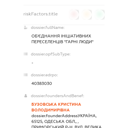
riskFactors.title
0
0
0
dossier.fullName:
ОБ'ЄДНАННЯ ІНІЦІАТИВНИХ
ПЕРЕСЕЛЕНЦІВ "ГАРНІ ЛЮДИ"
dossier.opfSubType:
-
dossier.edrpo:
40383030
dossier.foundersAndBenef:
БУЗОВСЬКА КРИСТИНА
ВОЛОДИМИРІВНА
dossier.founderAddress
УКРАЇНА,
65125, ОДЕСЬКА ОБЛ., ,
ПРИМОРСЬКИЙ Р-Н, ВУЛ. ВЕЛИКА