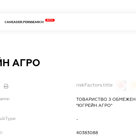
BETA
CAHEADER.PERSSEARCH
Н АГРО
riskFactors.title
0
Name:
ТОВАРИСТВО З ОБМЕЖЕН
"ЮГРЕЙН АГРО"
SubType:
-
o:
40383088