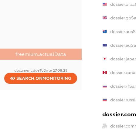
dossier.ofa
dossier.gbS
dossier.aus
dossier.euS
freemium.actualData
dossier.jap
document.dueToDate
27.08.25
dossier.can
SEARCH.ONMONITORING
dossier.rfSa
dossier.russ
dossier.com
dossier.com