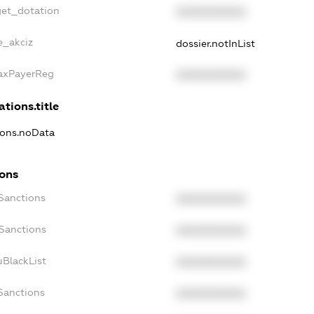
get_dotation
XXXXXXXXXX
e_akciz
dossier.notInList
TaxPayerReg
XXXXXXXXXX
ations.title
tions.noData
ions
cSanctions
XXXXXXXXXX
oSanctions
XXXXXXXXXX
uBlackList
XXXXXXXXXX
Sanctions
XXXXXXXXXX