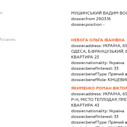
s:
МУШИНСЬКИЙ ВАДИМ ВО
dossier.from 29.03.16
dossier.position -
iciaries:
НЕБОГА ОЛЬГА ІВАНІВНА
dossier.address:
УКРАЇНА, 6
ОДЕСА, Б.ФРАНЦУЗЬКИЙ, Б
КВАРТИРА 23
dossier.nationality:
Україна
dossier.benefInterest:
33
dossier.benefType:
Прямий в
dossier.benefRole:
КІНЦЕВИ
ЯКИМЕНКО РОМАН ВІКТО
dossier.address:
УКРАЇНА, 6
Р-Н, МІСТО ТЕПЛОДАР, ПР.
КВАРТИРА 43
dossier.nationality:
Україна
dossier.benefInterest:
33
dossier.benefType:
Прямий в