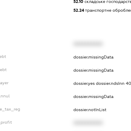
52.10
складське господарст
52.24
транспортне обробле
XXXXXXXXXX
ebt
dossier.missingData
Debt
dossier.missingData
Payer
dossier.yes
dossier.ndsInn 
Annul
dossier.missingData
le_tax_reg
dossier.notInList
profit
XXXXXXXXXX