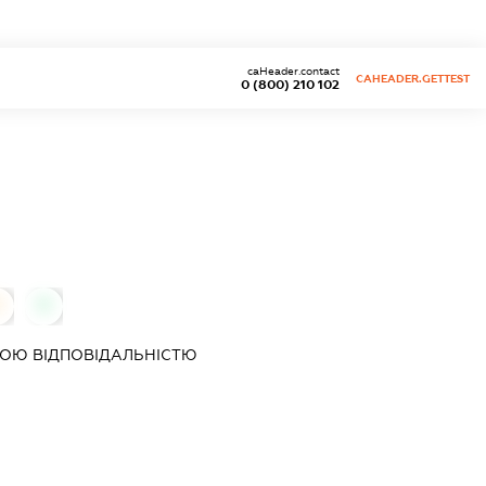
caHeader.contact
CAHEADER.GETTEST
0 (800) 210 102
0
0
ОЮ ВІДПОВІДАЛЬНІСТЮ