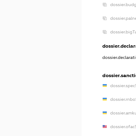
dossier.bud
dossier.paln
dossier.big
dossier.declar
dossier.declara
dossier.sanct
dossier.spe
dossier.rnb
dossier.amk
dossier.ofac