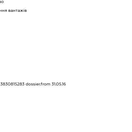
во
ння вантажів
403830815283
dossier.from 31.05.16