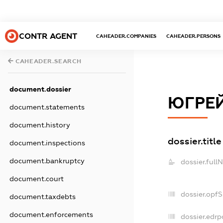
CONTR AGENT
CAHEADER.COMPANIES
CAHEADER.PERSONS
CAHEADER.SEARCH
document.dossier
ЮГРЕЙ
document.statements
document.history
dossier.title
document.inspections
document.bankruptcy
dossier.full
document.court
dossier.opf
document.taxdebts
document.enforcements
dossier.edrp