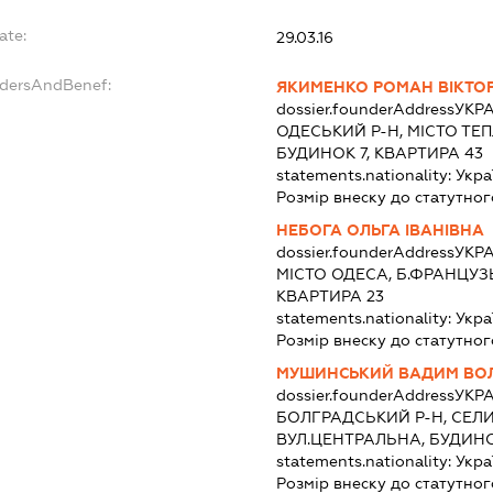
ate:
29.03.16
ndersAndBenef:
ЯКИМЕНКО РОМАН ВІКТО
dossier.founderAddress
УКРА
ОДЕСЬКИЙ Р-Н, МІСТО ТЕП
БУДИНОК 7, КВАРТИРА 43
statements.nationality:
Укра
Розмір внеску до статутног
НЕБОГА ОЛЬГА ІВАНІВНА
dossier.founderAddress
УКРА
МІСТО ОДЕСА, Б.ФРАНЦУЗЬ
КВАРТИРА 23
statements.nationality:
Укра
Розмір внеску до статутног
МУШИНСЬКИЙ ВАДИМ ВО
dossier.founderAddress
УКРА
БОЛГРАДСЬКИЙ Р-Н, СЕЛ
ВУЛ.ЦЕНТРАЛЬНА, БУДИНОК
statements.nationality:
Укра
Розмір внеску до статутног