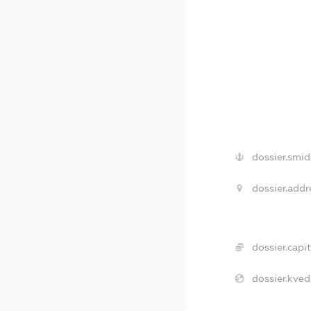
dossier.smid
dossier.addr
dossier.capit
dossier.kved