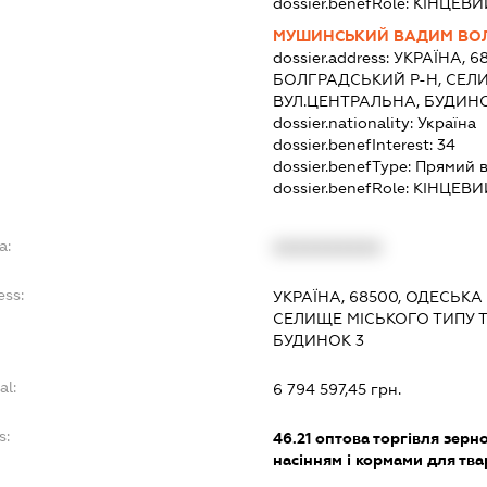
dossier.benefRole:
КІНЦЕВИ
МУШИНСЬКИЙ ВАДИМ ВО
dossier.address:
УКРАЇНА, 6
БОЛГРАДСЬКИЙ Р-Н, СЕЛ
ВУЛ.ЦЕНТРАЛЬНА, БУДИНОК
dossier.nationality:
Україна
dossier.benefInterest:
34
dossier.benefType:
Прямий в
dossier.benefRole:
КІНЦЕВИ
a:
XXXXXXXXXX
ess:
УКРАЇНА, 68500, ОДЕСЬКА
СЕЛИЩЕ МІСЬКОГО ТИПУ Т
БУДИНОК 3
al:
6 794 597,45 грн.
s:
46.21
оптова торгівля зерн
насінням і кормами для тв