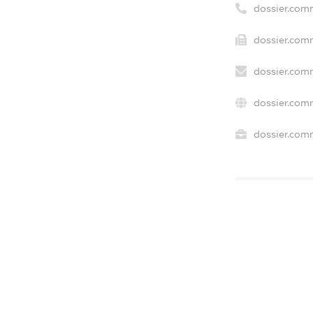
dossier.com
dossier.comm
dossier.comm
dossier.com
dossier.comm
freemium.e
freemium.e
freemium.
FREEMIUM.