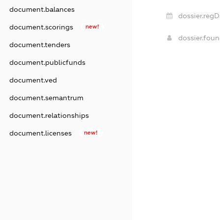
document.balances
dossier.regD
document.scorings
new!
dossier.fou
document.tenders
document.publicfunds
document.ved
document.semantrum
document.relationships
document.licenses
new!