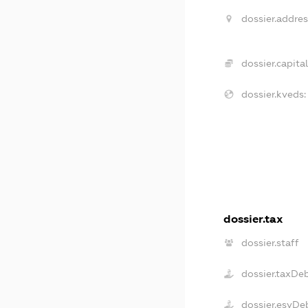
dossier.addres
dossier.capital
dossier.kveds:
dossier.tax
dossier.staff
dossier.taxDe
dossier.esvDe