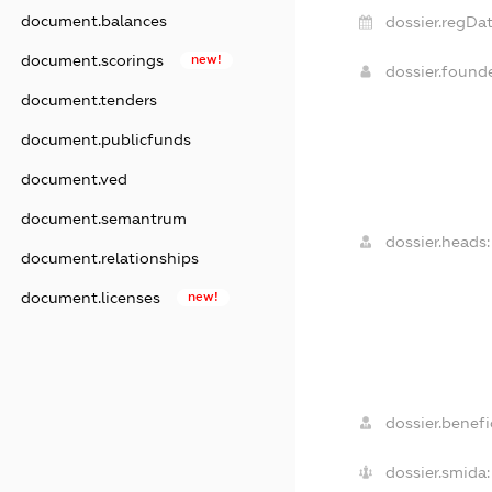
document.balances
dossier.regDat
document.scorings
new!
dossier.found
document.tenders
document.publicfunds
document.ved
document.semantrum
dossier.heads:
document.relationships
document.licenses
new!
dossier.benefic
dossier.smida: