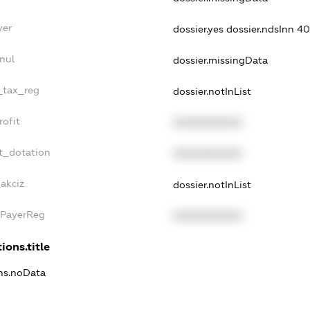
yer
dossier.yes
dossier.ndsInn 
nul
dossier.missingData
e_tax_reg
dossier.notInList
rofit
XXXXXXXXXX
t_dotation
XXXXXXXXXX
_akciz
dossier.notInList
xPayerReg
XXXXXXXXXX
ions.title
ons.noData