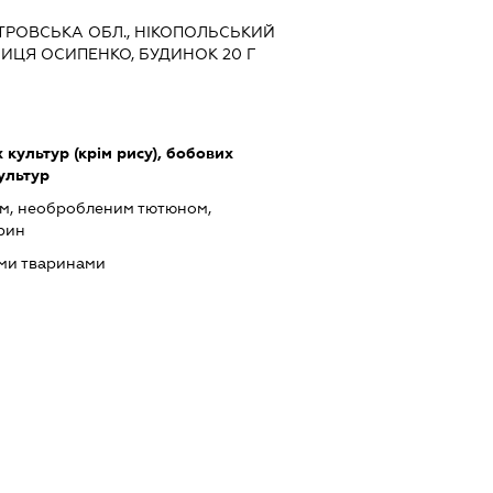
ЕТРОВСЬКА ОБЛ., НІКОПОЛЬСЬКИЙ
УЛИЦЯ ОСИПЕНКО, БУДИНОК 20 Г
культур (крім рису), бобових
культур
ом, необробленим тютюном,
рин
ми тваринами