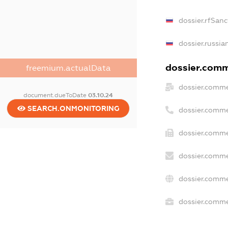
dossier.rfSanc
dossier.russia
dossier.comme
freemium.actualData
dossier.comme
document.dueToDate
03.10.24
SEARCH.ONMONITORING
dossier.comme
dossier.comme
dossier.comme
dossier.comme
dossier.commer