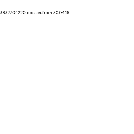
403832704220
dossier.from 30.04.16