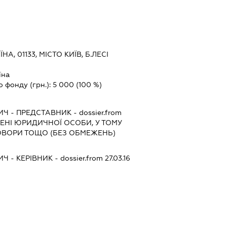
ЇНА, 01133, МІСТО КИЇВ, Б.ЛЕСІ
їна
о фонду (грн.):
5 000
(100 %)
ИЧ
-
ПРЕДСТАВНИК
- dossier.from
МЕНІ ЮРИДИЧНОЇ ОСОБИ, У ТОМУ
ОВОРИ ТОЩО (БЕЗ ОБМЕЖЕНЬ)
ИЧ
-
КЕРІВНИК
- dossier.from 27.03.16