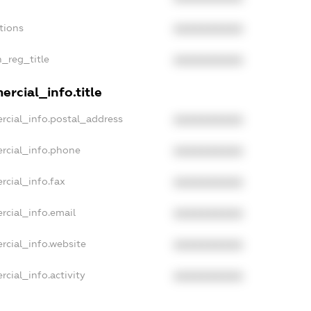
tions
XXXXXXXXXX
n_reg_title
XXXXXXXXXX
rcial_info.title
rcial_info.postal_address
XXXXXXXXXX
rcial_info.phone
XXXXXXXXXX
rcial_info.fax
XXXXXXXXXX
rcial_info.email
XXXXXXXXXX
rcial_info.website
XXXXXXXXXX
cial_info.activity
XXXXXXXXXX