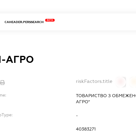
BETA
CAHEADER.PERSSEARCH
Н-АГРО
riskFactors.title
0
me:
ТОВАРИСТВО З ОБМЕЖЕНО
АГРО"
bType:
-
40383271