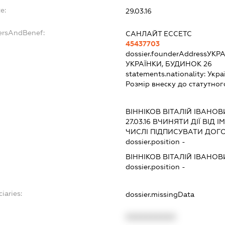
e:
29.03.16
ersAndBenef:
САНЛАЙТ ЕССЕТС
45437703
dossier.founderAddress
УКРА
УКРАЇНКИ, БУДИНОК 26
statements.nationality:
Укра
Розмір внеску до статутног
ВІННІКОВ ВІТАЛІЙ ІВАНОВ
27.03.16
ВЧИНЯТИ ДІЇ ВІД І
ЧИСЛІ ПІДПИСУВАТИ ДОГ
dossier.position -
ВІННІКОВ ВІТАЛІЙ ІВАНОВ
dossier.position -
iaries:
dossier.missingData
XXXXXXXXXX