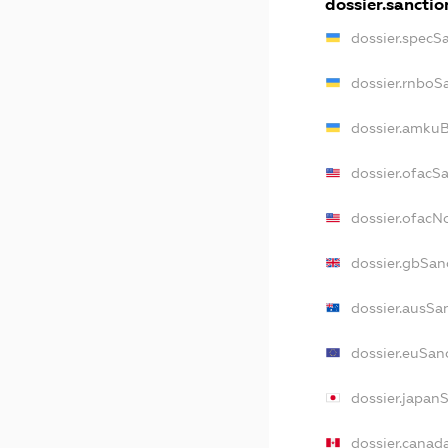
dossier.sanctio
dossier.specS
dossier.rnboS
dossier.amkuB
dossier.ofacS
dossier.ofac
dossier.gbSan
dossier.ausSa
dossier.euSan
dossier.japan
dossier.canad