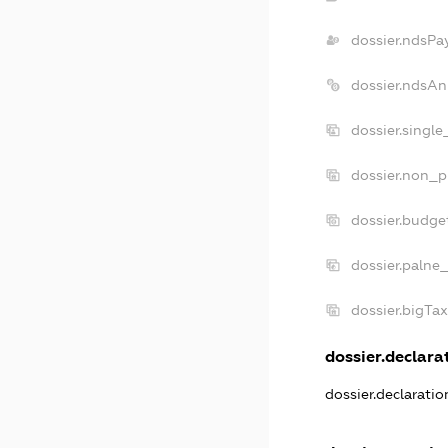
dossier.ndsPa
dossier.ndsAn
dossier.singl
dossier.non_p
dossier.budge
dossier.palne
dossier.bigTa
dossier.declarat
dossier.declarati