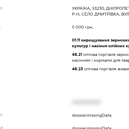
s:
УКРАЇНА, 53230, ДНІПРОП
Р-Н, СЕЛО ДМИТРІВКА, В
:
5 000 грн.
01.11
вирощування зернових 
культур і насіння олійних 
46.21
оптова торгівля зерн
насінням і кормами для тва
46.23
оптова торгівля живи
XXXXXXXXXX
bt
dossier.missingData
bt
dossier.missingData