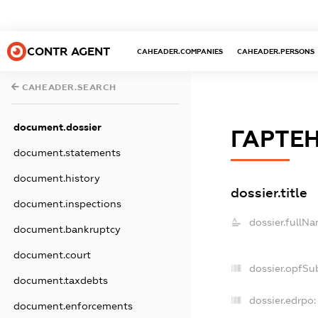
CONTR AGENT
CAHEADER.COMPANIES
CAHEADER.PERSONS
CAHEADER.SEARCH
document.dossier
ГАРТЕ
document.statements
document.history
dossier.title
document.inspections
dossier.fullNa
document.bankruptcy
document.court
dossier.opfSu
document.taxdebts
dossier.edrpo:
document.enforcements