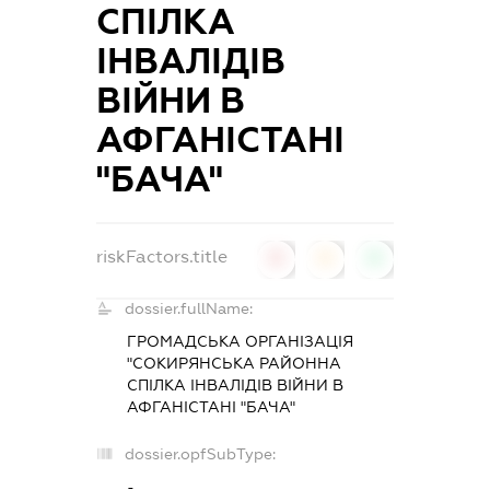
СПІЛКА
ІНВАЛІДІВ
ВІЙНИ В
АФГАНІСТАНІ
"БАЧА"
riskFactors.title
0
0
0
dossier.fullName:
ГРОМАДСЬКА ОРГАНІЗАЦІЯ
"СОКИРЯНСЬКА РАЙОННА
СПІЛКА ІНВАЛІДІВ ВІЙНИ В
АФГАНІСТАНІ "БАЧА"
dossier.opfSubType:
-