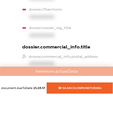
dossier.rfSanctions
XXXXXXXXXX
dossier.russian_reg_title
XXXXXXXXXX
dossier.commercial_info.title
dossier.commercial_info.postal_address
XXXXXXXXXX
freemium.actualData
dossier.commercial_info.phone
XXXXXXXXXX
document.dueToDate
25.03.17
SEARCH.ONMONITORING
dossier.commercial_info.fax
XXXXXXXXXX
dossier.commercial_info.email