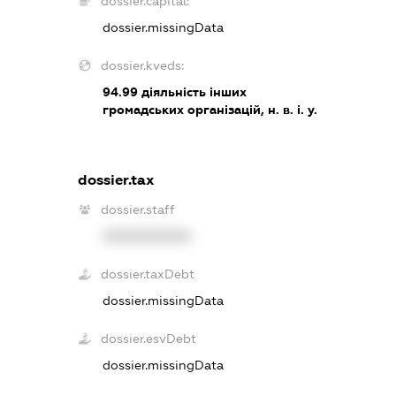
dossier.capital:
dossier.missingData
dossier.kveds:
94.99
діяльність інших
громадських організацій, н. в. і. у.
dossier.tax
dossier.staff
XXXXXXXXXX
dossier.taxDebt
dossier.missingData
dossier.esvDebt
dossier.missingData