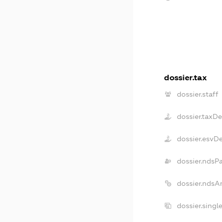
dossier.tax
dossier.staff
dossier.taxD
dossier.esvD
dossier.ndsP
dossier.ndsA
dossier.singl