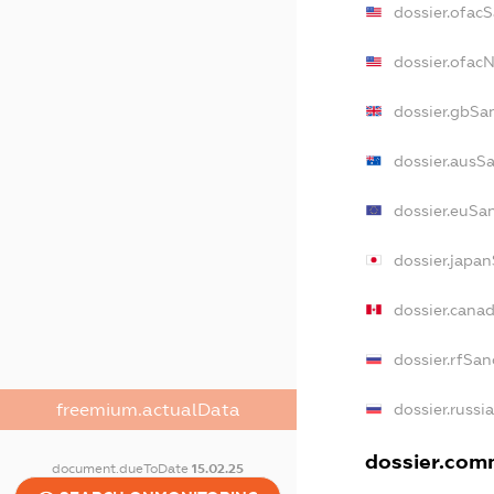
dossier.ofac
dossier.ofac
dossier.gbSa
dossier.ausS
dossier.euSa
dossier.japa
dossier.cana
dossier.rfSan
dossier.russi
freemium.actualData
dossier.comm
document.dueToDate
15.02.25