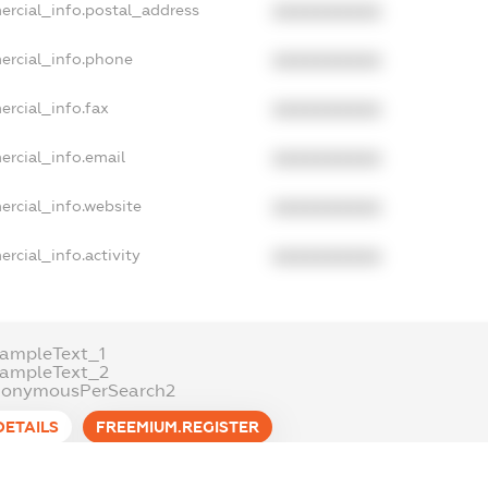
ercial_info.postal_address
XXXXXXXXXX
ercial_info.phone
XXXXXXXXXX
ercial_info.fax
XXXXXXXXXX
ercial_info.email
XXXXXXXXXX
ercial_info.website
XXXXXXXXXX
rcial_info.activity
XXXXXXXXXX
ampleText_1
xampleText_2
nonymousPerSearch2
DETAILS
FREEMIUM.REGISTER