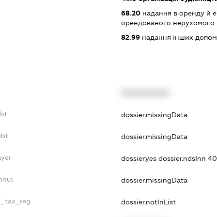
68.20
надання в оренду й е
орендованого нерухомого
82.99
надання інших допоміж
XXXXXXXXXX
ebt
dossier.missingData
ebt
dossier.missingData
ayer
dossier.yes
dossier.ndsInn 
nnul
dossier.missingData
e_tax_reg
dossier.notInList