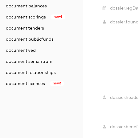
document.balances
dossier.regDa
document.scorings
new!
dossier.foun
document.tenders
document.publicfunds
document.ved
document.semantrum
document.relationships
document.licenses
new!
dossier.heads
dossier.benefi