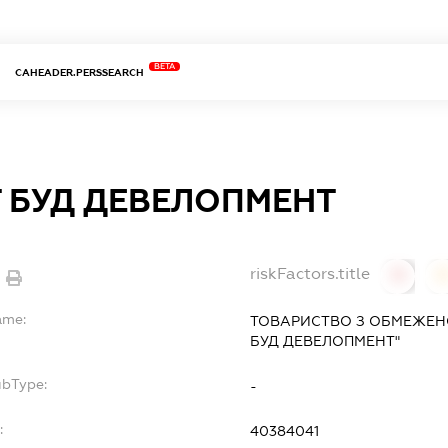
BETA
CAHEADER.PERSSEARCH
Т БУД ДЕВЕЛОПМЕНТ
riskFactors.title
0
ame:
ТОВАРИСТВО З ОБМЕЖЕНО
БУД ДЕВЕЛОПМЕНТ"
ubType:
-
:
40384041