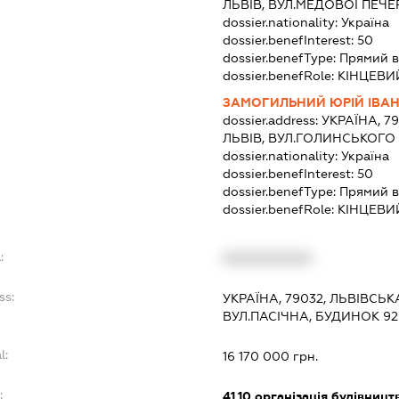
ЛЬВІВ, ВУЛ.МЕДОВОЇ ПЕЧЕ
dossier.nationality:
Україна
dossier.benefInterest:
50
dossier.benefType:
Прямий в
dossier.benefRole:
КІНЦЕВИ
ЗАМОГИЛЬНИЙ ЮРІЙ ІВА
dossier.address:
УКРАЇНА, 7
ЛЬВІВ, ВУЛ.ГОЛИНСЬКОГО 
dossier.nationality:
Україна
dossier.benefInterest:
50
dossier.benefType:
Прямий в
dossier.benefRole:
КІНЦЕВИ
:
XXXXXXXXXX
ss:
УКРАЇНА, 79032, ЛЬВІВСЬКА
ВУЛ.ПАСІЧНА, БУДИНОК 92
l:
16 170 000 грн.
:
41.10
організація будівницт