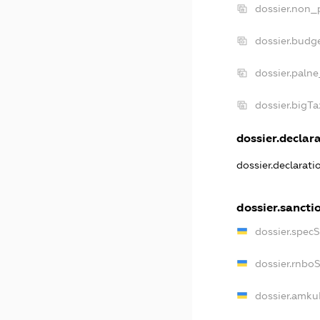
dossier.non_p
dossier.budg
dossier.palne
dossier.bigT
dossier.declara
dossier.declarat
dossier.sancti
dossier.spec
dossier.rnbo
dossier.amku