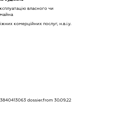
ксплуатацію власного чи
 майна
них комерційних послуг, н.в.і.у.
403840413063
dossier.from 30.09.22