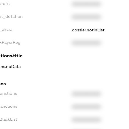
rofit
XXXXXXXXXX
et_dotation
XXXXXXXXXX
_akciz
dossier.notInList
axPayerReg
XXXXXXXXXX
tions.title
ions.noData
ons
Sanctions
XXXXXXXXXX
Sanctions
XXXXXXXXXX
BlackList
XXXXXXXXXX