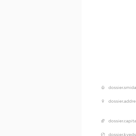
dossier.smida
dossier.addre
dossier.capita
dossier.kveds