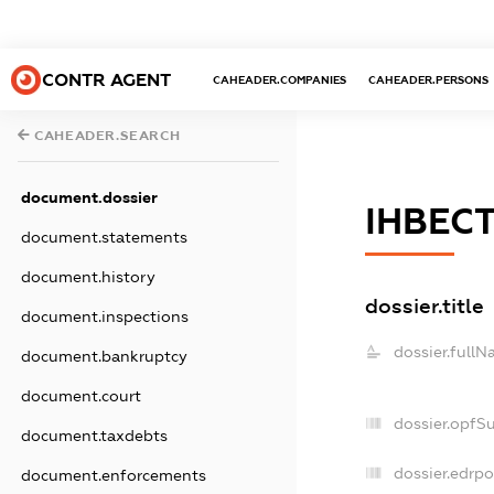
CONTR AGENT
CAHEADER.COMPANIES
CAHEADER.PERSONS
CAHEADER.SEARCH
document.dossier
ІНВЕС
document.statements
document.history
dossier.title
document.inspections
dossier.fullN
document.bankruptcy
document.court
dossier.opfS
document.taxdebts
dossier.edrpo
document.enforcements