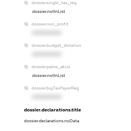
dossier.single_tax_reg
dossier.notInList
dossier.non_profit
XXXXXXXXXX
dossier.budget_dotation
XXXXXXXXXX
dossier.palne_akciz
dossier.notInList
dossier.bigTaxPayerReg
XXXXXXXXXX
dossier.declarations.title
dossier.declarations.noData