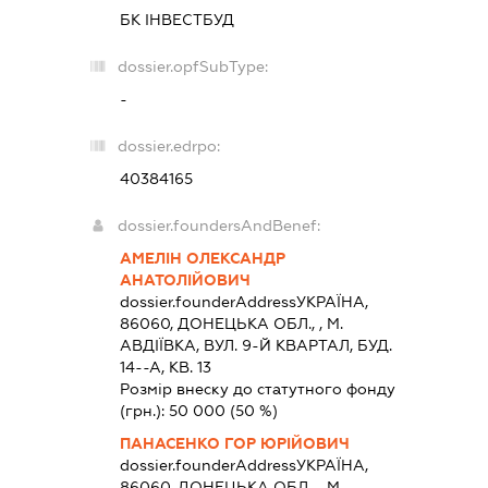
БК ІНВЕСТБУД
dossier.opfSubType:
-
dossier.edrpo:
40384165
dossier.foundersAndBenef:
АМЕЛІН ОЛЕКСАНДР
АНАТОЛІЙОВИЧ
dossier.founderAddress
УКРАЇНА,
86060, ДОНЕЦЬКА ОБЛ., , М.
АВДІЇВКА, ВУЛ. 9-Й КВАРТАЛ, БУД.
14--А, КВ. 13
Розмір внеску до статутного фонду
(грн.):
50 000
(50 %)
ПАНАСЕНКО ГОР ЮРІЙОВИЧ
dossier.founderAddress
УКРАЇНА,
86060, ДОНЕЦЬКА ОБЛ., , М.