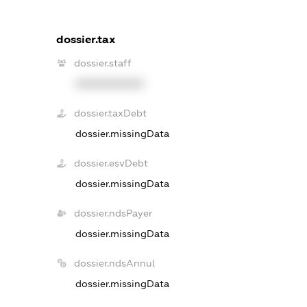
dossier.tax
dossier.staff
XXXXXXXXXX
dossier.taxDebt
dossier.missingData
dossier.esvDebt
dossier.missingData
dossier.ndsPayer
dossier.missingData
dossier.ndsAnnul
dossier.missingData