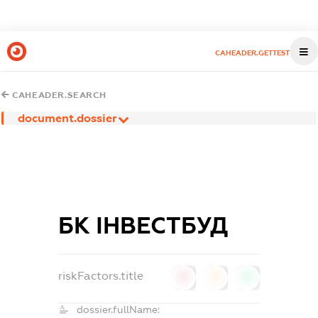
CAHEADER.GETTEST
CAHEADER.SEARCH
document.dossier
БК ІНВЕСТБУД
riskFactors.title
0
0
0
dossier.fullName: