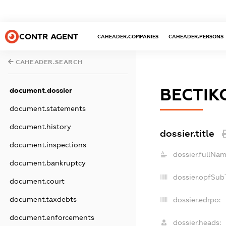
CONTR AGENT
CAHEADER.COMPANIES
CAHEADER.PERSONS
CAHEADER.SEARCH
ВЕСТІК
document.dossier
document.statements
document.history
dossier.title
document.inspections
dossier.fullNam
document.bankruptcy
dossier.opfSub
document.court
document.taxdebts
dossier.edrpo:
document.enforcements
dossier.heads: