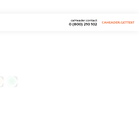
caHeader.contact
CAHEADER.GETTEST
0 (800) 210 102
0