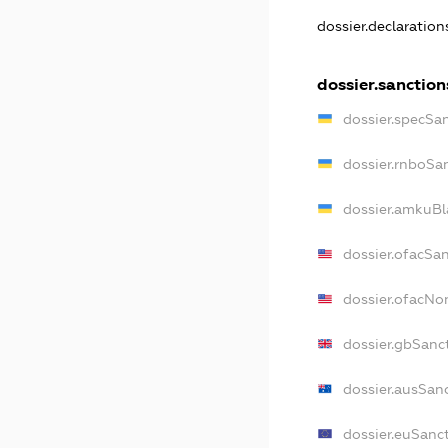
dossier.declaratio
dossier.sanction
dossier.specSa
dossier.rnboSa
dossier.amkuBl
dossier.ofacSa
dossier.ofacN
dossier.gbSanc
dossier.ausSan
dossier.euSanc