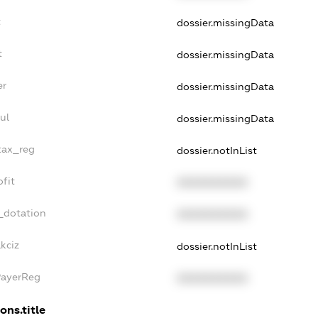
t
dossier.missingData
t
dossier.missingData
er
dossier.missingData
ul
dossier.missingData
_tax_reg
dossier.notInList
ofit
XXXXXXXXXX
_dotation
XXXXXXXXXX
kciz
dossier.notInList
PayerReg
XXXXXXXXXX
ons.title