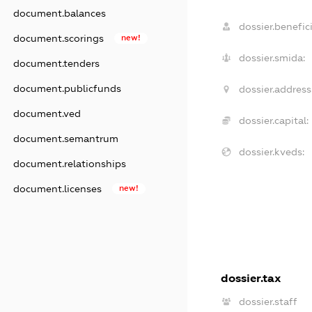
document.balances
dossier.benefici
document.scorings
new!
dossier.smida:
document.tenders
document.publicfunds
dossier.address
document.ved
dossier.capital:
document.semantrum
dossier.kveds:
document.relationships
document.licenses
new!
dossier.tax
dossier.staff