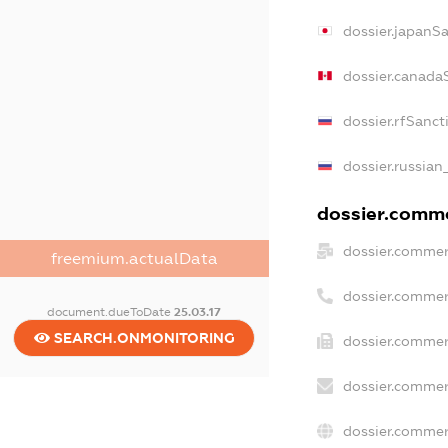
dossier.japanS
dossier.canada
dossier.rfSanct
dossier.russian
dossier.commer
dossier.commer
freemium.actualData
dossier.commer
document.dueToDate
25.03.17
SEARCH.ONMONITORING
dossier.commer
dossier.commer
dossier.commer