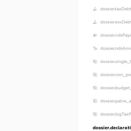
dossier.taxDeb
dossier.esvDeb
dossier.ndsPay
dossier.ndsAnn
dossier.single
dossier.non_pr
dossier.budget
dossier.palne_a
dossier.bigTax
dossier.declarati