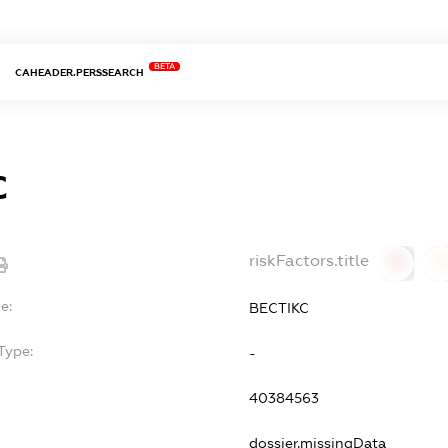
BETA
CAHEADER.PERSSEARCH
С
riskFactors.title
0
0
e:
ВЕСТІКС
Type:
-
40384563
dossier.missingData