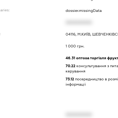
aries:
dossier.missingData
XXXXXXXXXX
:
04116, М.КИЇВ, ШЕВЧЕНКІВ
1 000 грн.
46.31
оптова торгівля фрук
70.22
консультування з пита
керування
73.12
посередництво в розмі
інформації
XXXXXXXXXX