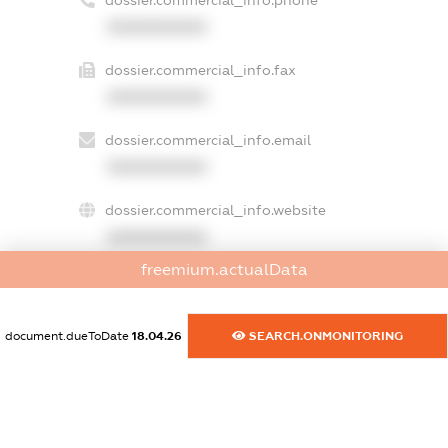
XXXXXXXXXX
dossier.commercial_info.fax
XXXXXXXXXX
dossier.commercial_info.email
XXXXXXXXXX
dossier.commercial_info.website
XXXXXXXXXX
freemium.actualData
dossier.commercial_info.activity
XXXXXXXXXX
document.dueToDate
18.04.26
SEARCH.ONMONITORING
freemium.exampleText_1
freemium.exampleText_2
freemium.anonymousPerSearch2