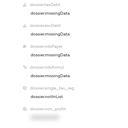
dossier.taxDebt
dossier.missingData
dossier.esvDebt
dossier.missingData
dossier.ndsPayer
dossier.missingData
dossier.ndsAnnul
dossier.missingData
dossier.single_tax_reg
dossier.notInList
dossier.non_profit
XXXXXXXXXX