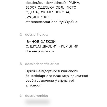
dossier.founderAddress
УКРАЇНА,
65007, ОДЕСЬКА ОБЛ., МІСТО
ОДЕСА, ВУЛ.МЕЧНИКОВА,
БУДИНОК 102
statements.nationality:
Україна
dossier.heads:
ІВАНОВ ОЛЕКСІЙ
ОЛЕКСАНДРОВИЧ
-
КЕРІВНИК
dossier.position -
dossier.beneficiaries:
Причина відсутності кінцевого
бенефіціарного власника юридичної
особи зазначена у структурі
власності
dossier.smida:
XXXXXXXXXX