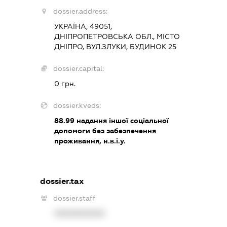
dossier.address:
УКРАЇНА, 49051,
ДНІПРОПЕТРОВСЬКА ОБЛ., МІСТО
ДНІПРО, ВУЛ.ЗЛУКИ, БУДИНОК 25
dossier.capital:
0 грн.
dossier.kveds:
88.99
надання іншої соціальної
допомоги без забезпечення
проживання, н.в.і.у.
dossier.tax
dossier.staff
XXXXXXXXXX